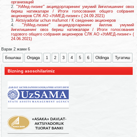
организаций
"УзМед-лизинг" акциядорларининг умумий йиғилишининг овоз
бериш натижалари / Итоги голосования общего собрания
акционеров СЛК АО «УзМЕД-лизинг» ( 24.09.2021)
Aktsiyadorlar uchun ma'lumot / К сведению акционеров
"УзМед-лизинг" акциядорларининг йиллик умумий
йиғилишининг овоз бериш натижалари / Итоги голосования
годового общего собрания акционеров СЛК АО «УзМЕД-лизинг» (
24.06.2021)
Варак 2 жами 6
Бошлаш
Orqaga
1
2
3
4
5
6
Oldinga
Тугатиш
Bizning asoschilarimiz