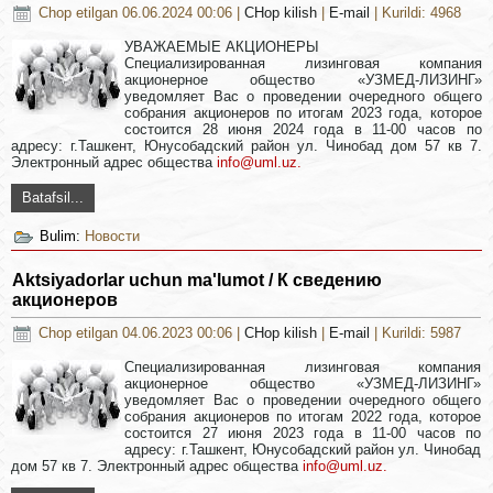
Chop etilgan 06.06.2024 00:06
|
CHop kilish
|
E-mail
| Kurildi: 4968
УВАЖАЕМЫЕ АКЦИОНЕРЫ
Специализированная лизинговая компания
акционерное общество «УЗМЕД-ЛИЗИНГ»
уведомляет Вас о проведении очередного общего
собрания акционеров по итогам 2023 года, которое
состоится 28 июня 2024 года в 11-00 часов по
адресу: г.Ташкент, Юнусобадский район ул. Чинобад дом 57 кв 7.
Электронный адрес общества
info@uml.uz
.
Batafsil...
Bulim:
Новости
Aktsiyadorlar uchun ma'lumot / К сведению
акционеров
Chop etilgan 04.06.2023 00:06
|
CHop kilish
|
E-mail
| Kurildi: 5987
Специализированная лизинговая компания
акционерное общество «УЗМЕД-ЛИЗИНГ»
уведомляет Вас о проведении очередного общего
собрания акционеров по итогам 2022 года, которое
состоится 27 июня 2023 года в 11-00 часов по
адресу: г.Ташкент, Юнусобадский район ул. Чинобад
дом 57 кв 7. Электронный адрес общества
info@uml.uz
.