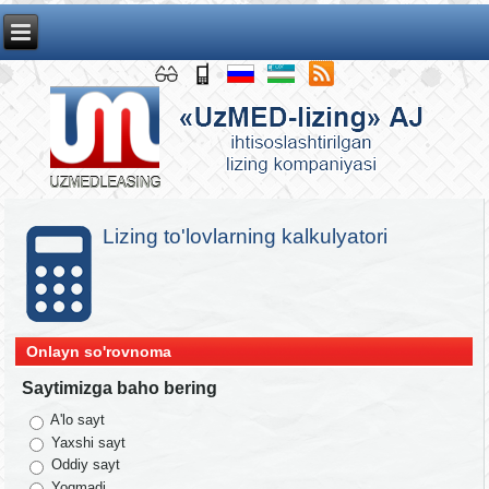
Lizing to'lovlarning kalkulyatori
Onlayn so'rovnoma
Saytimizga baho bering
A'lo sayt
Yaxshi sayt
Oddiy sayt
Yoqmadi