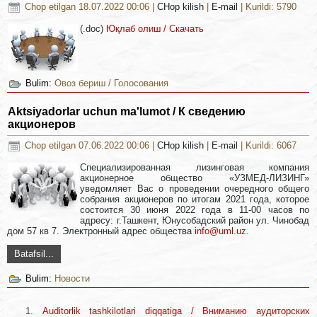
Chop etilgan 18.07.2022 00:06
|
CHop kilish
|
E-mail
| Kurildi: 5790
(.doc)
Юқлаб олиш / Скачать
Bulim:
Овоз бериш / Голосования
Aktsiyadorlar uchun ma'lumot / К сведению
акционеров
Chop etilgan 07.06.2022 00:06
|
CHop kilish
|
E-mail
| Kurildi: 6067
Специализированная лизинговая компания
акционерное общество «УЗМЕД-ЛИЗИНГ»
уведомляет Вас о проведении очередного общего
собрания акционеров по итогам 2021 года, которое
состоится 30 июня 2022 года в 11-00 часов по
адресу: г.Ташкент, Юнусобадский район ул. Чинобад
дом 57 кв 7. Электронный адрес общества
info@uml.uz
.
Batafsil...
Bulim:
Новости
Auditorlik tashkilotlari diqqatiga / Вниманию аудиторских