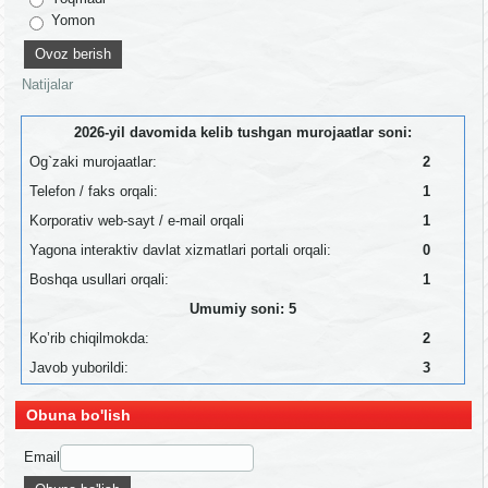
Yomon
Natijalar
2026-yil davomida kelib tushgan murojaatlar soni:
Og`zaki murojaatlar:
2
Telefon / faks orqali:
1
Korporativ web-sayt / e-mail orqali
1
Yagona interaktiv davlat xizmatlari portali orqali:
0
Boshqa usullari orqali:
1
Umumiy soni: 5
Ko’rib chiqilmokda:
2
Javob yuborildi:
3
Obuna bo'lish
Email