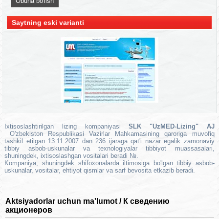
Saytning eski varianti
Ixtisoslashtirilgan
lizing kompaniyasi
SLK
"
UzMED
-
Lizing"
AJ
O'zbekiston Respublikasi Vazirlar Mahkamasining
qaroriga muvofiq
tashkil etilgan
13.11.2007
dan
236
ijaraga
qat'i nazar
egalik
zamonaviy
tibbiy
asbob-uskunalar
va
texnologiyalar
tibbiyot muassasalari,
shuningdek,
ixtisoslashgan
vositalari
beradi
№
.
Kompaniya, shuningdek
shifoxonalarda
iltimosiga
bo'lgan
tibbiy
asbob-
uskunalar
,
vositalar
, ehtiyot qismlar
va sarf
bevosita
etkazib
beradi
.
Aktsiyadorlar uchun ma'lumot / К сведению
акционеров