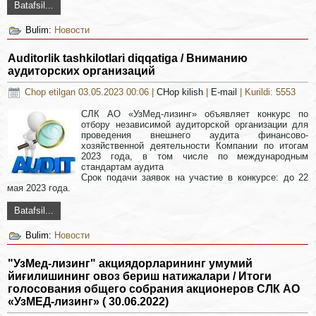
Batafsil...
Bulim:
Новости
Auditorlik tashkilotlari diqqatiga / Вниманию
аудиторских организаций
Chop etilgan 03.05.2023 00:06
|
CHop kilish
|
E-mail
| Kurildi: 5553
СЛК АО «УзМед-лизинг» объявляет конкурс по
отбору независимой аудиторской организации для
проведения внешнего аудита финансово-
хозяйственной деятельности Компании по итогам
2023 года, в том числе по международным
стандартам аудита
Срок подачи заявок на участие в конкурсе: до 22
мая 2023 года.
Batafsil...
Bulim:
Новости
"УзМед-лизинг" акциядорларининг умумий
йиғилишининг овоз бериш натижалари / Итоги
голосования общего собрания акционеров СЛК АО
«УзМЕД-лизинг» ( 30.06.2022)