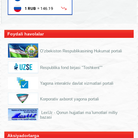
Foydali havolalar
O’zbekiston Respublikasining Hukumat portali
Respublika fond birjasi "Toshkent""
Yagona interaktiv davlat xizmatlari portali
Korporativ axborot yagona portali
LexUz - Qonun hujjatlari ma`lumotlari milliy
bazasi
Aksiyadorlarga