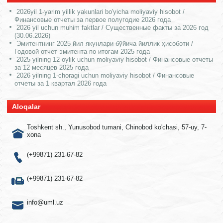
2026yil 1-yarim yillik yakunlari bo'yicha moliyaviy hisobot /
Финансовые отчеты за первое полугодие 2026 года
2026 yil uchun muhim faktlar / Существенные факты за 2026 год
(30.06.2026)
Эмитентнинг 2025 йил якунлари бўйича йиллик ҳисоботи /
Годовой отчет эмитента по итогам 2025 года
2025 yilning 12-oylik uchun moliyaviy hisobot / Финансовые отчеты
за 12 месяцев 2025 года
2026 yilning 1-choragi uchun moliyaviy hisobot / Финансовые
отчеты за 1 квартал 2026 года
Aloqalar
Toshkent sh., Yunusobod tumani, Chinobod ko'chasi, 57-uy, 7-
xona
(+99871) 231-67-82
(+99871) 231-67-82
info@uml.uz