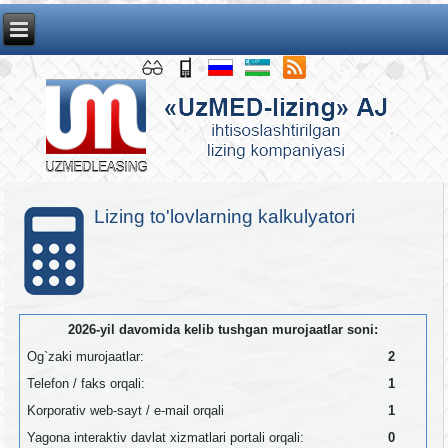
Lizing to'lovlarning kalkulyatori
2026-yil davomida kelib tushgan murojaatlar soni:
Og`zaki murojaatlar:
2
Telefon / faks orqali:
1
Korporativ web-sayt / e-mail orqali
1
Yagona interaktiv davlat xizmatlari portali orqali:
0