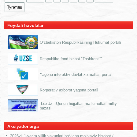
Тугатиш
Foydali havolalar
O’zbekiston Respublikasining Hukumat portali
Respublika fond birjasi "Toshkent""
Yagona interaktiv davlat xizmatlari portali
Korporativ axborot yagona portali
LexUz - Qonun hujjatlari ma`lumotlari milliy
bazasi
Aksiyadorlarga
2026yil 1-yarim yillik yakunlari bo'yicha moliyaviy hisobot /