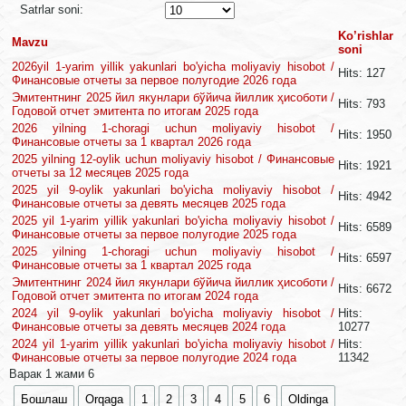
Satrlar soni:
Ko’rishlar
Mavzu
soni
2026yil 1-yarim yillik yakunlari bo'yicha moliyaviy hisobot /
Hits: 127
Финансовые отчеты за первое полугодие 2026 года
Эмитентнинг 2025 йил якунлари бўйича йиллик ҳисоботи /
Hits: 793
Годовой отчет эмитента по итогам 2025 года
2026 yilning 1-choragi uchun moliyaviy hisobot /
Hits: 1950
Финансовые отчеты за 1 квартал 2026 года
2025 yilning 12-oylik uchun moliyaviy hisobot / Финансовые
Hits: 1921
отчеты за 12 месяцев 2025 года
2025 yil 9-oylik yakunlari bo'yicha moliyaviy hisobot /
Hits: 4942
Финансовые отчеты за девять месяцев 2025 года
2025 yil 1-yarim yillik yakunlari bo'yicha moliyaviy hisobot /
Hits: 6589
Финансовые отчеты за первое полугодие 2025 года
2025 yilning 1-choragi uchun moliyaviy hisobot /
Hits: 6597
Финансовые отчеты за 1 квартал 2025 года
Эмитентнинг 2024 йил якунлари бўйича йиллик ҳисоботи /
Hits: 6672
Годовой отчет эмитента по итогам 2024 года
2024 yil 9-oylik yakunlari bo'yicha moliyaviy hisobot /
Hits:
Финансовые отчеты за девять месяцев 2024 года
10277
2024 yil 1-yarim yillik yakunlari bo'yicha moliyaviy hisobot /
Hits:
Финансовые отчеты за первое полугодие 2024 года
11342
Варак 1 жами 6
Бошлаш
Orqaga
1
2
3
4
5
6
Oldinga