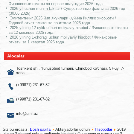
Финансовые отчеты за первое полугодие 2026 года
2026 yil uchun muhim faktlar / Существенные факты за 2026 год
(30.06.2026)
Эмитентнинг 2025 йил якунлари бўйича йиллик ҳисоботи /
Годовой отчет эмитента по итогам 2025 года
2025 yilning 12-oylik uchun moliyaviy hisobot / Финансовые отчеты
за 12 месяцев 2025 года
2026 yilning 1-choragi uchun moliyaviy hisobot / Финансовые
отчеты за 1 квартал 2026 года
Aloqalar
Toshkent sh., Yunusobod tumani, Chinobod ko'chasi, 57-uy, 7-
xona
(+99871) 231-67-82
(+99871) 231-67-82
info@uml.uz
Siz bu erdasiz:
Bosh saxifa
Aktsiyadorlar uchun
Hisobotlar
2019
yilning 3-choragi uchun moliyaviy hisobot / Финансовые отчеты за 3