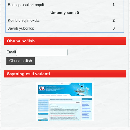
Boshqa usullari orqali:
1
Umumiy soni: 5
Ko’rib chiqilmokda:
2
Javob yuborildi:
3
Obuna bo'lish
Email
Saytning eski varianti