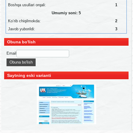
Boshqa usullari orqali:
1
Umumiy soni: 5
Ko’rib chiqilmokda:
2
Javob yuborildi:
3
Obuna bo'lish
Email
Saytning eski varianti