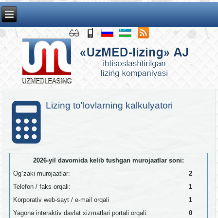
Lizing to'lovlarning kalkulyatori
2026-yil davomida kelib tushgan murojaatlar soni:
Og`zaki murojaatlar:
2
Telefon / faks orqali:
1
Korporativ web-sayt / e-mail orqali
1
Yagona interaktiv davlat xizmatlari portali orqali:
0