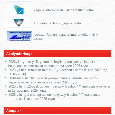
Yagona interaktiv davlat xizmatlari portali
Korporativ axborot yagona portali
LexUz - Qonun hujjatlari ma`lumotlari milliy
bazasi
Aksiyadorlarga
2026yil 1-yarim yillik yakunlari bo'yicha moliyaviy hisobot /
Финансовые отчеты за первое полугодие 2026 года
2026 yil uchun muhim faktlar / Существенные факты за 2026 год
(30.06.2026)
Эмитентнинг 2025 йил якунлари бўйича йиллик ҳисоботи /
Годовой отчет эмитента по итогам 2025 года
2025 yilning 12-oylik uchun moliyaviy hisobot / Финансовые отчеты
за 12 месяцев 2025 года
2026 yilning 1-choragi uchun moliyaviy hisobot / Финансовые
отчеты за 1 квартал 2026 года
Aloqalar