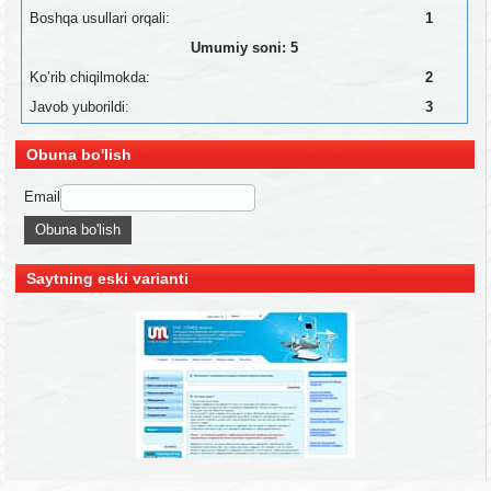
Boshqa usullari orqali:
1
Umumiy soni: 5
Ko’rib chiqilmokda:
2
Javob yuborildi:
3
Obuna bo'lish
Email
Saytning eski varianti