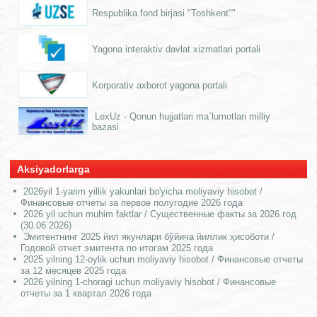
Respublika fond birjasi "Toshkent""
Yagona interaktiv davlat xizmatlari portali
Korporativ axborot yagona portali
LexUz - Qonun hujjatlari ma`lumotlari milliy
bazasi
Aksiyadorlarga
2026yil 1-yarim yillik yakunlari bo'yicha moliyaviy hisobot /
Финансовые отчеты за первое полугодие 2026 года
2026 yil uchun muhim faktlar / Существенные факты за 2026 год
(30.06.2026)
Эмитентнинг 2025 йил якунлари бўйича йиллик ҳисоботи /
Годовой отчет эмитента по итогам 2025 года
2025 yilning 12-oylik uchun moliyaviy hisobot / Финансовые отчеты
за 12 месяцев 2025 года
2026 yilning 1-choragi uchun moliyaviy hisobot / Финансовые
отчеты за 1 квартал 2026 года