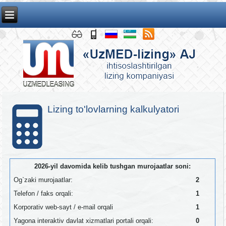
Lizing to'lovlarning kalkulyatori
2026-yil davomida kelib tushgan murojaatlar soni:
Og`zaki murojaatlar:
2
Telefon / faks orqali:
1
Korporativ web-sayt / e-mail orqali
1
Yagona interaktiv davlat xizmatlari portali orqali:
0