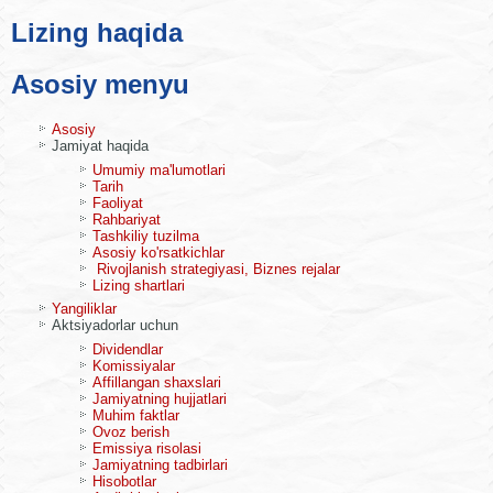
Lizing haqida
Asosiy menyu
Asosiy
Jamiyat haqida
Umumiy ma'lumotlari
Tarih
Faoliyat
Rahbariyat
Tashkiliy tuzilma
Asosiy ko'rsatkichlar
Rivojlanish strategiyasi, Biznes rejalar
Lizing shartlari
Yangiliklar
Aktsiyadorlar uchun
Dividendlar
Komissiyalar
Affillangan shaxslari
Jamiyatning hujjatlari
Muhim faktlar
Ovoz berish
Emissiya risolasi
Jamiyatning tadbirlari
Hisobotlar