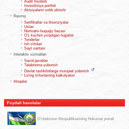
Audit hisoboti
Investitsiya portfeli
Aktsiyalarni sotib olinishi
Rasmiy
Sertfikatlar va litsenziyalar
Ustav
Normativ-huquqiy bazasi
O'z kuchini yo'qotgan hujjatlar
Tenderlar
Ish o'rinlari
Sayt xaritasi
Interaktiv xizmatlari
Savol-javoblar
Talabnoma yuborish
Davlat tashkilotlarga murojaat yuborish
Lizing to'lovlarning kalkulyatori
Aloqalar
Foydali havolalar
O’zbekiston Respublikasining Hukumat portali