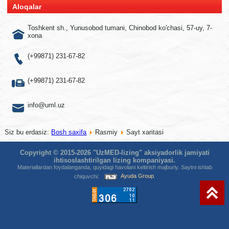
Aloqalar
Toshkent sh., Yunusobod tumani, Chinobod ko'chasi, 57-uy, 7-
xona
(+99871) 231-67-82
(+99871) 231-67-82
info@uml.uz
Siz bu erdasiz:
Bosh saxifa
Rasmiy
Sayt xaritasi
Copyright © 2015-2026 "UzMED-lizing" aksiyadorlik jamiyati
ihtisoslashtirilgan lizing kompaniyasi.
Materiallardan foydalanganda, quyidagi havolani keltirish majburiy. Saytni ishlab
chiquvchi:
Ayuda Group
.