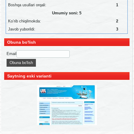
Boshqa usullari orqali:
1
Umumiy soni: 5
Ko’rib chiqilmokda:
2
Javob yuborildi:
3
Obuna bo'lish
Email
Saytning eski varianti