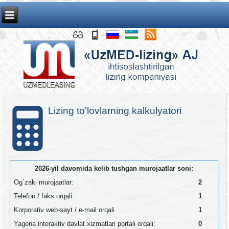
Lizing to'lovlarning kalkulyatori
2026-yil davomida kelib tushgan murojaatlar soni:
Og`zaki murojaatlar:
2
Telefon / faks orqali:
1
Korporativ web-sayt / e-mail orqali
1
Yagona interaktiv davlat xizmatlari portali orqali:
0