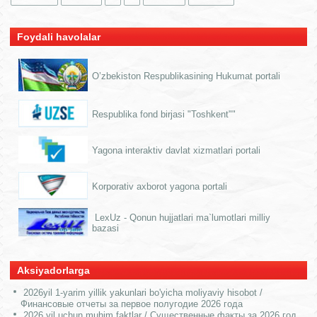
Foydali havolalar
O’zbekiston Respublikasining Hukumat portali
Respublika fond birjasi "Toshkent""
Yagona interaktiv davlat xizmatlari portali
Korporativ axborot yagona portali
LexUz - Qonun hujjatlari ma`lumotlari milliy
bazasi
Aksiyadorlarga
2026yil 1-yarim yillik yakunlari bo'yicha moliyaviy hisobot /
Финансовые отчеты за первое полугодие 2026 года
2026 yil uchun muhim faktlar / Существенные факты за 2026 год