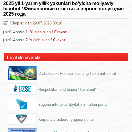
2025 yil 1-yarim yillik yakunlari bo'yicha moliyaviy
hisobot / Финансовые отчеты за первое полугодие
2025 года
Chop etilgan 29.07.2025 00:10
(.xls) Форма 1
Yuqlab olish / Скачать
(.xls) Форма 2
Yuqlab olish / Скачать
Foydali havolalar
O’zbekiston Respublikasining Hukumat portali
Respublika fond birjasi "Toshkent""
Yagona interaktiv davlat xizmatlari portali
Korporativ axborot yagona portali