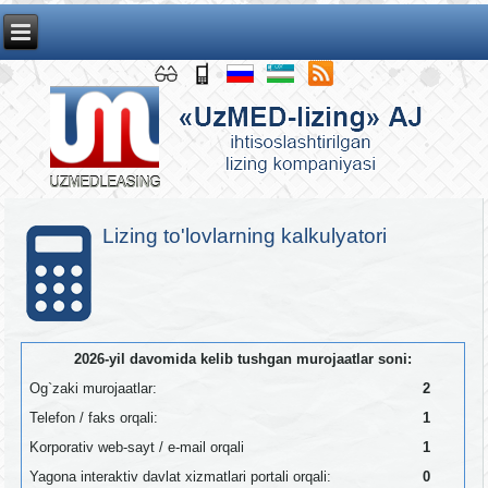
Lizing to'lovlarning kalkulyatori
2026-yil davomida kelib tushgan murojaatlar soni:
Og`zaki murojaatlar:
2
Telefon / faks orqali:
1
Korporativ web-sayt / e-mail orqali
1
Yagona interaktiv davlat xizmatlari portali orqali:
0