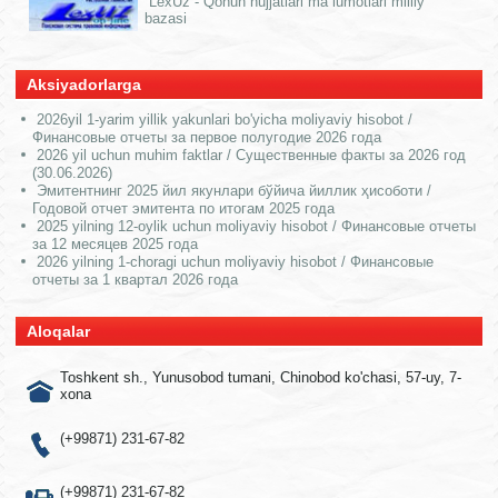
LexUz - Qonun hujjatlari ma`lumotlari milliy
bazasi
Aksiyadorlarga
2026yil 1-yarim yillik yakunlari bo'yicha moliyaviy hisobot /
Финансовые отчеты за первое полугодие 2026 года
2026 yil uchun muhim faktlar / Существенные факты за 2026 год
(30.06.2026)
Эмитентнинг 2025 йил якунлари бўйича йиллик ҳисоботи /
Годовой отчет эмитента по итогам 2025 года
2025 yilning 12-oylik uchun moliyaviy hisobot / Финансовые отчеты
за 12 месяцев 2025 года
2026 yilning 1-choragi uchun moliyaviy hisobot / Финансовые
отчеты за 1 квартал 2026 года
Aloqalar
Toshkent sh., Yunusobod tumani, Chinobod ko'chasi, 57-uy, 7-
xona
(+99871) 231-67-82
(+99871) 231-67-82