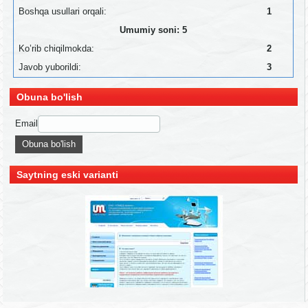
Boshqa usullari orqali:
1
Umumiy soni: 5
Ko’rib chiqilmokda:
2
Javob yuborildi:
3
Obuna bo'lish
Email
Saytning eski varianti