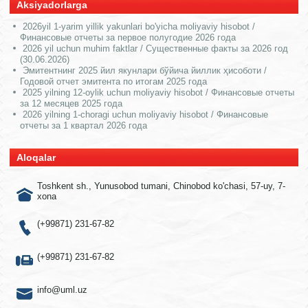
Aksiyadorlarga
2026yil 1-yarim yillik yakunlari bo'yicha moliyaviy hisobot /
Финансовые отчеты за первое полугодие 2026 года
2026 yil uchun muhim faktlar / Существенные факты за 2026 год
(30.06.2026)
Эмитентнинг 2025 йил якунлари бўйича йиллик ҳисоботи /
Годовой отчет эмитента по итогам 2025 года
2025 yilning 12-oylik uchun moliyaviy hisobot / Финансовые отчеты
за 12 месяцев 2025 года
2026 yilning 1-choragi uchun moliyaviy hisobot / Финансовые
отчеты за 1 квартал 2026 года
Aloqalar
Toshkent sh., Yunusobod tumani, Chinobod ko'chasi, 57-uy, 7-
xona
(+99871) 231-67-82
(+99871) 231-67-82
info@uml.uz