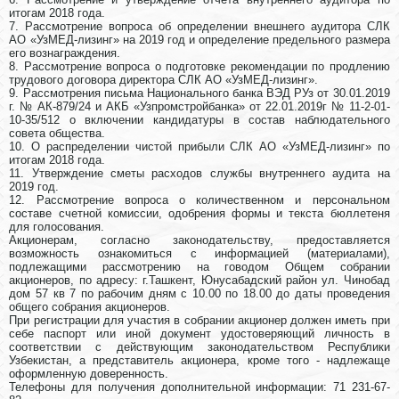
итогам 2018 года.
7. Рассмотрение вопроса об определении внешнего аудитора СЛК
АО «УзМЕД-лизинг» на 2019 год и определение предельного размера
его вознаграждения.
8. Рассмотрение вопроса о подготовке рекомендации по продлению
трудового договора директора СЛК АО «УзМЕД-лизинг».
9. Рассмотрения письма Национального банка ВЭД РУз от 30.01.2019
г. № АК-879/24 и АКБ «Узпромстройбанка» от 22.01.2019г № 11-2-01-
10-35/512 о включении кандидатуры в состав наблюдательного
совета общества.
10. О распределении чистой прибыли СЛК АО «УзМЕД-лизинг» по
итогам 2018 года.
11. Утверждение сметы расходов службы внутреннего аудита на
2019 год.
12. Рассмотрение вопроса о количественном и персональном
составе счетной комиссии, одобрения формы и текста бюллетеня
для голосования.
Акционерам, согласно законодательству, предоставляется
возможность ознакомиться с информацией (материалами),
подлежащими рассмотрению на говодом Общем собрании
акционеров, по адресу: г.Ташкент, Юнусабадский район ул. Чинобад
дом 57 кв 7 по рабочим дням с 10.00 по 18.00 до даты проведения
общего собрания акционеров.
При регистрации для участия в собрании акционер должен иметь при
себе паспорт или иной документ удостоверяющий личность в
соответствии с действующим законодательством Республики
Узбекистан, а представитель акционера, кроме того - надлежаще
оформленную доверенность.
Телефоны для получения дополнительной информации: 71 231-67-