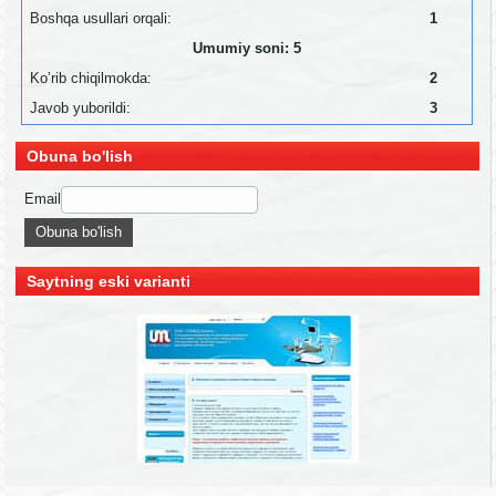
Boshqa usullari orqali:
1
Umumiy soni: 5
Ko’rib chiqilmokda:
2
Javob yuborildi:
3
Obuna bo'lish
Email
Saytning eski varianti