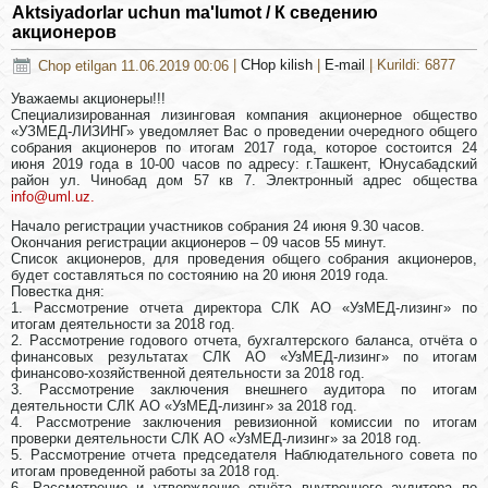
Aktsiyadorlar uchun ma'lumot / К сведению
акционеров
Chop etilgan 11.06.2019 00:06
|
CHop kilish
|
E-mail
| Kurildi: 6877
Уважаемы акционеры!!!
Специализированная лизинговая компания акционерное общество
«УЗМЕД-ЛИЗИНГ» уведомляет Вас о проведении очередного общего
собрания акционеров по итогам 2017 года, которое состоится 24
июня 2019 года в 10-00 часов по адресу: г.Ташкент, Юнусабадский
район ул. Чинобад дом 57 кв 7. Электронный адрес общества
info@uml.uz
.
Начало регистрации участников собрания 24 июня 9.30 часов.
Окончания регистрации акционеров – 09 часов 55 минут.
Список акционеров, для проведения общего собрания акционеров,
будет составляться по состоянию на 20 июня 2019 года.
Повестка дня:
1. Рассмотрение отчета директора СЛК АО «УзМЕД-лизинг» по
итогам деятельности за 2018 год.
2. Рассмотрение годового отчета, бухгалтерского баланса, отчёта о
финансовых результатах СЛК АО «УзМЕД-лизинг» по итогам
финансово-хозяйственной деятельности за 2018 год.
3. Рассмотрение заключения внешнего аудитора по итогам
деятельности СЛК АО «УзМЕД-лизинг» за 2018 год.
4. Рассмотрение заключения ревизионной комиссии по итогам
проверки деятельности СЛК АО «УзМЕД-лизинг» за 2018 год.
5. Рассмотрение отчета председателя Наблюдательного совета по
итогам проведенной работы за 2018 год.
6. Рассмотрение и утверждение отчёта внутреннего аудитора по