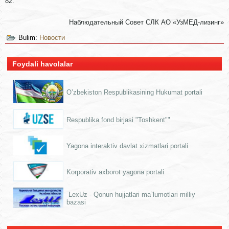
82.
Наблюдательный Совет СЛК АО «УзМЕД-лизинг»
Bulim:
Новости
Foydali havolalar
O’zbekiston Respublikasining Hukumat portali
Respublika fond birjasi "Toshkent""
Yagona interaktiv davlat xizmatlari portali
Korporativ axborot yagona portali
LexUz - Qonun hujjatlari ma`lumotlari milliy
bazasi