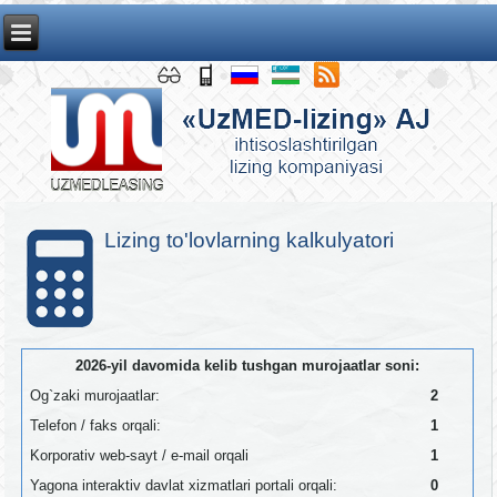
Lizing to'lovlarning kalkulyatori
2026-yil davomida kelib tushgan murojaatlar soni:
Og`zaki murojaatlar:
2
Telefon / faks orqali:
1
Korporativ web-sayt / e-mail orqali
1
Yagona interaktiv davlat xizmatlari portali orqali:
0