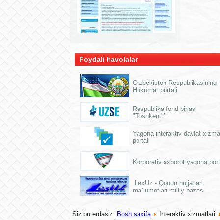
Foydali havolalar
O’zbekiston Respublikasining
Hukumat portali
Respublika fond birjasi
"Toshkent""
Yagona interaktiv davlat xizmat
portali
Korporativ axborot yagona port
LexUz - Qonun hujjatlari
ma`lumotlari milliy bazasi
Siz bu erdasiz:
Bosh saxifa
Interaktiv xizmatlari