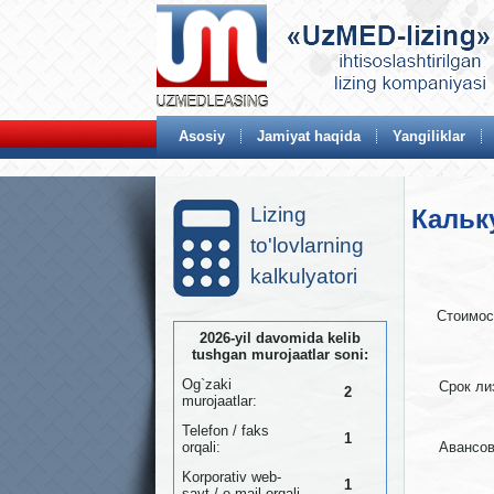
Asosiy
Jamiyat haqida
Yangiliklar
Lizing
Кальк
to'lovlarning
kalkulyatori
Стоимос
2026-yil davomida kelib
tushgan murojaatlar soni:
Og`zaki
Срок ли
2
murojaatlar:
Telefon / faks
1
orqali:
Авансо
Korporativ web-
1
sayt / e-mail orqali