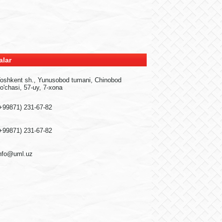
alar
oshkent sh., Yunusobod tumani, Chinobod
o'chasi, 57-uy, 7-xona
+99871) 231-67-82
+99871) 231-67-82
nfo@uml.uz