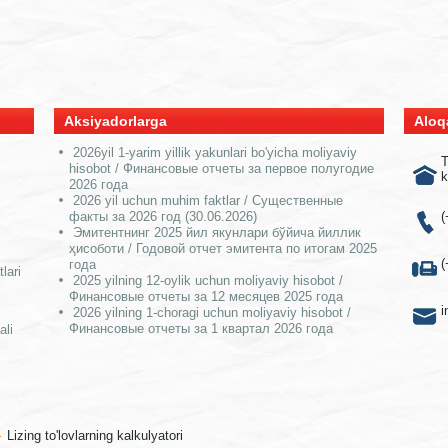
Aksiyadorlarga
Aloq
2026yil 1-yarim yillik yakunlari bo'yicha moliyaviy
T
hisobot / Финансовые отчеты за первое полугодие
k
2026 года
2026 yil uchun muhim faktlar / Существенные
факты за 2026 год (30.06.2026)
(
Эмитентнинг 2025 йил якунлари бўйича йиллик
ҳисоботи / Годовой отчет эмитента по итогам 2025
(
года
lari
2025 yilning 12-oylik uchun moliyaviy hisobot /
Финансовые отчеты за 12 месяцев 2025 года
i
2026 yilning 1-choragi uchun moliyaviy hisobot /
Финансовые отчеты за 1 квартал 2026 года
ali
Lizing to'lovlarning kalkulyatori