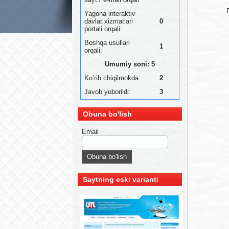
Yagona interaktiv
davlat xizmatlari
0
portali orqali:
Boshqa usullari
1
orqali:
Umumiy soni: 5
Ko’rib chiqilmokda:
2
Javob yuborildi:
3
Obuna bo'lish
Email
Saytning eski varianti