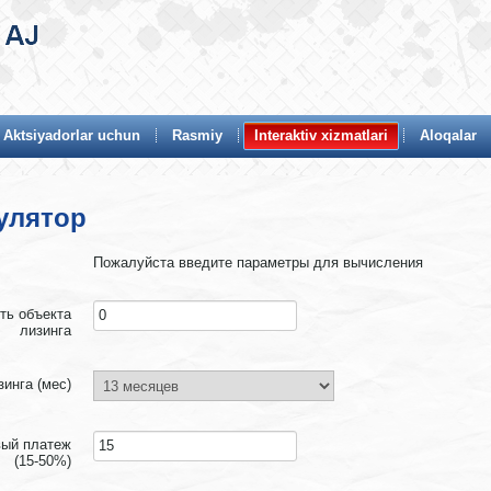
Aktsiyadorlar uchun
Rasmiy
Interaktiv xizmatlari
Aloqalar
улятор
Пожалуйста введите параметры для вычисления
ть объекта
лизинга
зинга (мес)
вый платеж
(15-50%)