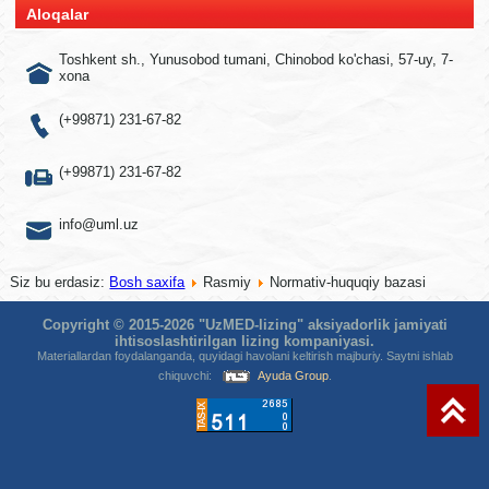
Aloqalar
Toshkent sh., Yunusobod tumani, Chinobod ko'chasi, 57-uy, 7-
xona
(+99871) 231-67-82
(+99871) 231-67-82
info@uml.uz
Siz bu erdasiz:
Bosh saxifa
Rasmiy
Normativ-huquqiy bazasi
Copyright © 2015-2026 "UzMED-lizing" aksiyadorlik jamiyati
ihtisoslashtirilgan lizing kompaniyasi.
Materiallardan foydalanganda, quyidagi havolani keltirish majburiy. Saytni ishlab
chiquvchi:
Ayuda Group
.