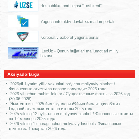
Respublika fond birjasi "Toshkent""
Yagona interaktiv davlat xizmatlari portali
Korporativ axborot yagona portali
LexUz - Qonun hujjatlari ma`lumotlari milliy
bazasi
Aksiyadorlarga
2026yil 1-yarim yillik yakunlari bo'yicha moliyaviy hisobot /
Финансовые отчеты за первое полугодие 2026 года
2026 yil uchun muhim faktlar / Существенные факты за 2026 год
(30.06.2026)
Эмитентнинг 2025 йил якунлари бўйича йиллик ҳисоботи /
Годовой отчет эмитента по итогам 2025 года
2025 yilning 12-oylik uchun moliyaviy hisobot / Финансовые отчеты
за 12 месяцев 2025 года
2026 yilning 1-choragi uchun moliyaviy hisobot / Финансовые
отчеты за 1 квартал 2026 года