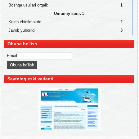
Boshqa usullari orqali:
1
Umumiy soni: 5
Ko’rib chiqilmokda:
2
Javob yuborildi:
3
Obuna bo'lish
Email
Saytning eski varianti