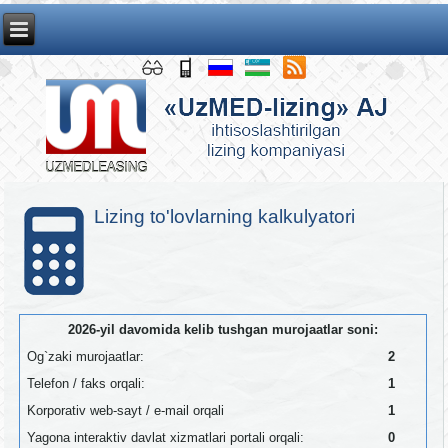
Lizing to'lovlarning kalkulyatori
2026-yil davomida kelib tushgan murojaatlar soni:
Og`zaki murojaatlar:
2
Telefon / faks orqali:
1
Korporativ web-sayt / e-mail orqali
1
Yagona interaktiv davlat xizmatlari portali orqali:
0