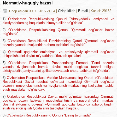
Normativ-huquqiy bazasi
Chop etilgan 30.05.2015 21:54
|
CHop kilish
|
E-mail
| Kurildi: 29182
1)
O’zbekiston Respublikasining Qonuni "Aktsiyadorlik jamiyatlari va
aktsiyadorlarning huquqlarini himoya qilish to’g`risida".
2)
O’zbekiston Respublikasining Qonuni “Qimmatli qog`ozlar bozori
to’g`risida”
.
3)
O’zbekiston Respublikasi Prezidentining Qarori “Qimmatli qog`ozlar
bozorini yanada rivojlantirish chora-tadbirlari to’g`risida”.
4)
Qimmatli qog`ozlar emissiyasi va emissiyaviy qimmatli qog`ozlar
chiqarilishlarini davlat ro’yxatidan o’tkazish qoidalari.
5)
O’zbekiston Respublikasi Prezidentining Farmoni “Fond bozorini
yanada rivojlantirish hamda davlat mulki negizida tashkil etilgan
aktsiyadorlik jamiyatlarini qo’llab-quvvatlash chora-tadbirlari to’g`risida”.
6)
O’zbekiston Respublikasi Vazirlar Mahkamasining Qarori «O’zbekiston
Respublikasi Davlat raqobat qo’mitasi huzuridagi Qimmatli qog`ozlar
bozorini muvofiqlashtirish va rivojlantirish markazining faoliyatini tashkil
etish masalalari to’g`risida».
7)
O’zbekiston Respublikasi Davlat mulki qo’mitasi huzuridagi Qimmatli
qog`ozlar bozori faoliyatini muvofiqlashtirish va nazorat qilish markazi
Bosh direktorining buyrug`i «Qimmatli qog`ozlar bozorida axborot taqdim
etish va e`lon qilish Qoidalarini tasdiqlash haqida».
8)
O’zbekiston Respublikasining Qonuni “Lizing to’g`risida”