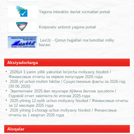
Yagona interaktiv davlat xizmatlari portali
Korporativ axborot yagona portali
LexUz - Qonun hujjatlari ma`lumotlari milliy
bazasi
Aksiyadorlarga
2026yil 1-yarim yillik yakunlari bo'yicha moliyaviy hisobot /
Финансовые отчеты за первое полугодие 2026 года
2026 yil uchun muhim faktlar / Существенные факты за 2026 год
(30.06.2026)
Эмитентнинг 2025 йил якунлари бўйича йиллик ҳисоботи /
Годовой отчет эмитента по итогам 2025 года
2025 yilning 12-oylik uchun moliyaviy hisobot / Финансовые отчеты
за 12 месяцев 2025 года
2026 yilning 1-choragi uchun moliyaviy hisobot / Финансовые
отчеты за 1 квартал 2026 года
Aloqalar