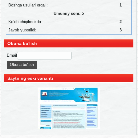
Boshqa usullari orqali:
1
Umumiy soni: 5
Ko’rib chiqilmokda:
2
Javob yuborildi:
3
Obuna bo'lish
Email
Saytning eski varianti