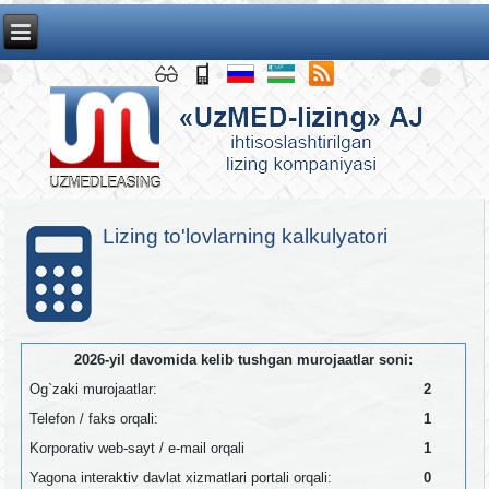
Lizing to'lovlarning kalkulyatori
2026-yil davomida kelib tushgan murojaatlar soni:
Og`zaki murojaatlar:
2
Telefon / faks orqali:
1
Korporativ web-sayt / e-mail orqali
1
Yagona interaktiv davlat xizmatlari portali orqali:
0