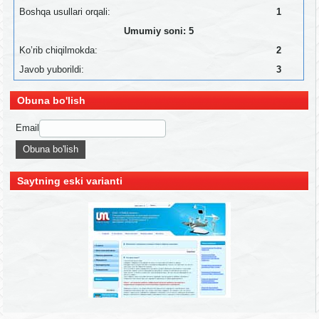
Boshqa usullari orqali:
1
Umumiy soni: 5
Ko’rib chiqilmokda:
2
Javob yuborildi:
3
Obuna bo'lish
Email
Saytning eski varianti