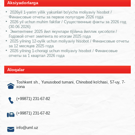
Aksiyadorlarga
2026yil 1-yarim yillik yakunlari bo'yicha moliyaviy hisobot /
Финансовые отчеты за первое полугодие 2026 года
2026 yil uchun muhim faktlar / Существенные факты за 2026 год
(30.06.2026)
Эмитентнинг 2025 йил якунлари бўйича йиллик ҳисоботи /
Годовой отчет эмитента по итогам 2025 года
2025 yilning 12-oylik uchun moliyaviy hisobot / Финансовые отчеты
за 12 месяцев 2025 года
2026 yilning 1-choragi uchun moliyaviy hisobot / Финансовые
отчеты за 1 квартал 2026 года
Aloqalar
Toshkent sh., Yunusobod tumani, Chinobod ko'chasi, 57-uy, 7-
xona
(+99871) 231-67-82
(+99871) 231-67-82
info@uml.uz