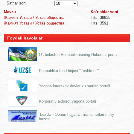
Satrlar soni:
Mavzu
Ko’rishlar soni
Жамият Устави / Устав общества
Hits: 38935
Жамият Устави / Устав общества
Hits: 3591
Foydali havolalar
O’zbekiston Respublikasining Hukumat portali
Respublika fond birjasi "Toshkent""
Yagona interaktiv davlat xizmatlari portali
Korporativ axborot yagona portali
LexUz - Qonun hujjatlari ma`lumotlari milliy
bazasi