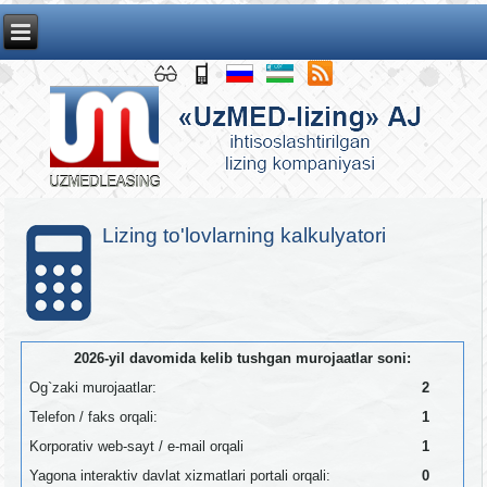
Lizing to'lovlarning kalkulyatori
2026-yil davomida kelib tushgan murojaatlar soni:
Og`zaki murojaatlar:
2
Telefon / faks orqali:
1
Korporativ web-sayt / e-mail orqali
1
Yagona interaktiv davlat xizmatlari portali orqali:
0