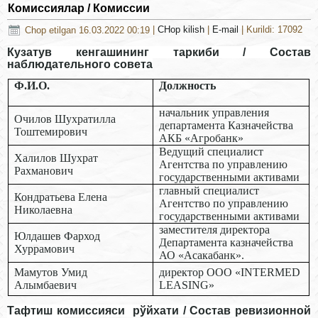
Комиссиялар / Комиссии
Chop etilgan 16.03.2022 00:19
|
CHop kilish
|
E-mail
| Kurildi: 17092
Кузатув кенгашининг таркиби / Состав
наблюдательного совета
Ф.И.О.
Должность
начальник управления
Очилов Шухратилла
департамента Казначейства
Тоштемирович
АКБ «Агробанк»
Ведущий специалист
Халилов Шухрат
Агентства по управлению
Рахманович
государственными активами
главный специалист
Кондратьева Елена
Агентство по управлению
Николаевна
государственными активами
заместителя директора
Юлдашев Фарход
Департамента казначейства
Хуррамович
АО «Асакабанк».
Мамутов Умид
директор ООО «INTERMED
Алымбаевич
LEASING»
Тафтиш комиссияси рўйхати / Состав ревизионной