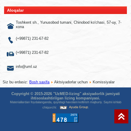
Aloqalar
Toshkent sh., Yunusobod tumani, Chinobod ko'chasi, 57-uy, 7-
xona
(+99871) 231-67-82
(+99871) 231-67-82
info@uml.uz
Siz bu erdasiz:
Bosh saxifa
Aktsiyadorlar uchun
Komissiyalar
Copyright © 2015-2026 "UzMED-lizing" aksiyadorlik jamiyati
ihtisoslashtirilgan lizing kompaniyasi.
Materiallardan foydalanganda, quyidagi havolani keltirish majburiy. Saytni ishlab
chiquvchi:
Ayuda Group
.