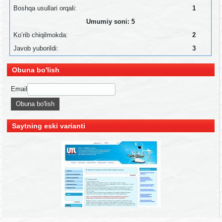
Boshqa usullari orqali:
1
Umumiy soni: 5
Ko’rib chiqilmokda:
2
Javob yuborildi:
3
Obuna bo'lish
Email
Saytning eski varianti