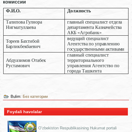
комиссии
Ф.И.О.
Должность
Талипова Гулнора
главный специалист отдела
Нигматуллаева
департамента Казначейства
АКБ «Агробанк»
ведущий специалист
Тореев Бахтибой
Агентства по управлению
Барликбекбаевич
государственными активами
главный специалист
Абдуазимов Отабек
территориального
Рустамович
управления Агентство по
города Ташкента
Bulim:
Без категории
Foydali havolalar
O’zbekiston Respublikasining Hukumat portali