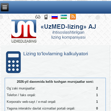
Lizing to'lovlarning kalkulyatori
2026-yil davomida kelib tushgan murojaatlar soni:
Og`zaki murojaatlar:
2
Telefon / faks orqali:
1
Korporativ web-sayt / e-mail orqali
1
Yagona interaktiv davlat xizmatlari portali orqali:
0