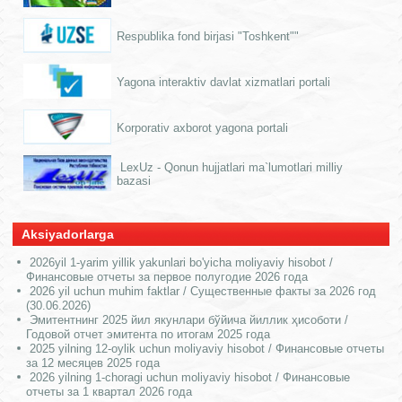
Respublika fond birjasi "Toshkent""
Yagona interaktiv davlat xizmatlari portali
Korporativ axborot yagona portali
LexUz - Qonun hujjatlari ma`lumotlari milliy
bazasi
Aksiyadorlarga
2026yil 1-yarim yillik yakunlari bo'yicha moliyaviy hisobot /
Финансовые отчеты за первое полугодие 2026 года
2026 yil uchun muhim faktlar / Существенные факты за 2026 год
(30.06.2026)
Эмитентнинг 2025 йил якунлари бўйича йиллик ҳисоботи /
Годовой отчет эмитента по итогам 2025 года
2025 yilning 12-oylik uchun moliyaviy hisobot / Финансовые отчеты
за 12 месяцев 2025 года
2026 yilning 1-choragi uchun moliyaviy hisobot / Финансовые
отчеты за 1 квартал 2026 года