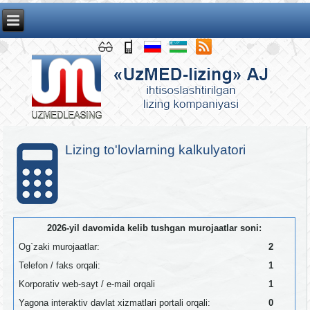
Lizing to'lovlarning kalkulyatori
2026-yil davomida kelib tushgan murojaatlar soni:
Og`zaki murojaatlar:
2
Telefon / faks orqali:
1
Korporativ web-sayt / e-mail orqali
1
Yagona interaktiv davlat xizmatlari portali orqali:
0