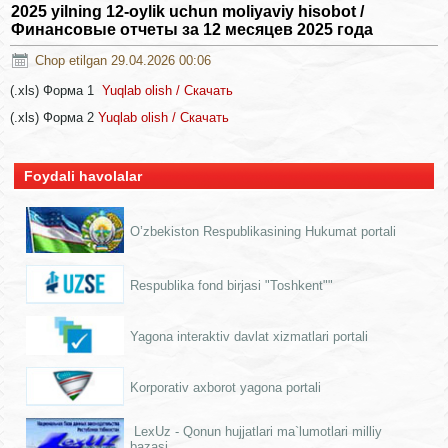
2025 yilning 12-oylik uchun moliyaviy hisobot /
Финансовые отчеты за 12 месяцев 2025 года
Chop etilgan 29.04.2026 00:06
(.xls) Форма 1
Yuqlab olish / Скачать
(.xls) Форма 2
Yuqlab olish / Скачать
Foydali havolalar
O’zbekiston Respublikasining Hukumat portali
Respublika fond birjasi "Toshkent""
Yagona interaktiv davlat xizmatlari portali
Korporativ axborot yagona portali
LexUz - Qonun hujjatlari ma`lumotlari milliy
bazasi