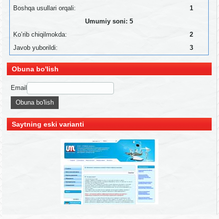
Boshqa usullari orqali:
1
Umumiy soni: 5
Ko’rib chiqilmokda:
2
Javob yuborildi:
3
Obuna bo'lish
Email
Saytning eski varianti