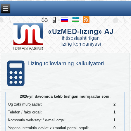
Lizing to'lovlarning kalkulyatori
2026-yil davomida kelib tushgan murojaatlar soni:
Og`zaki murojaatlar:
2
Telefon / faks orqali:
1
Korporativ web-sayt / e-mail orqali
1
Yagona interaktiv davlat xizmatlari portali orqali:
0