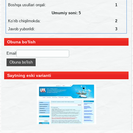
Boshqa usullari orqali:
1
Umumiy soni: 5
Ko’rib chiqilmokda:
2
Javob yuborildi:
3
Obuna bo'lish
Email
Saytning eski varianti