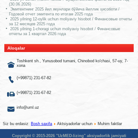
(30.06.2026)
Эмитентнинг 2025 йил якунлари бўйича йиллик ҳисоботи /
Годовой отчет эмитента по итогам 2025 года
2025 yilning 12-oylik uchun moliyaviy hisobot / Финансовые отчеты
за 12 месяцев 2025 года
2026 yilning 1-choragi uchun moliyaviy hisobot / Финансовые
отчеты за 1 квартал 2026 года
Aloqalar
Toshkent sh., Yunusobod tumani, Chinobod ko'chasi, 57-uy, 7-
xona
(+99871) 231-67-82
(+99871) 231-67-82
info@uml.uz
Siz bu erdasiz:
Bosh saxifa
Aktsiyadorlar uchun
Muhim faktlar
Copyright © 2015-2026 "UzMED-lizing" aksiyadorlik jamiyati