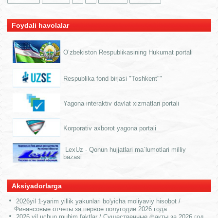
Foydali havolalar
O’zbekiston Respublikasining Hukumat portali
Respublika fond birjasi "Toshkent""
Yagona interaktiv davlat xizmatlari portali
Korporativ axborot yagona portali
LexUz - Qonun hujjatlari ma`lumotlari milliy
bazasi
Aksiyadorlarga
2026yil 1-yarim yillik yakunlari bo'yicha moliyaviy hisobot /
Финансовые отчеты за первое полугодие 2026 года
2026 yil uchun muhim faktlar / Существенные факты за 2026 год