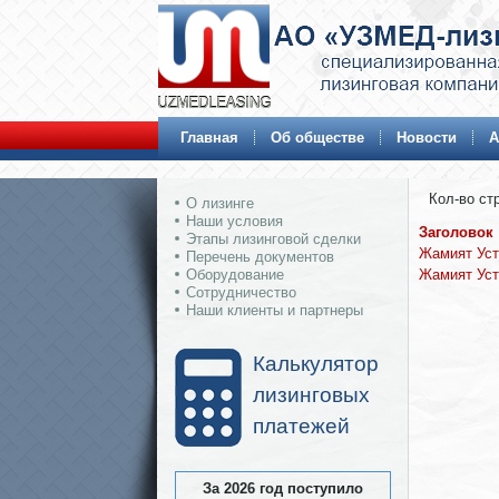
Главная
Об обществе
Новости
А
Кол-во стр
О лизинге
Наши условия
Заголовок
Этапы лизинговой сделки
Жамият Уст
Перечень документов
Жамият Уст
Оборудование
Сотрудничество
Наши клиенты и партнеры
Калькулятор
лизинговых
платежей
За 2026 год поступило