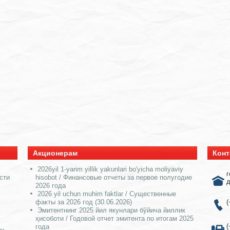
Акционерам
Конт
2026yil 1-yarim yillik yakunlari bo'yicha moliyaviy
г
сти
hisobot / Финансовые отчеты за первое полугодие
д
2026 года
2026 yil uchun muhim faktlar / Существенные
факты за 2026 год (30.06.2026)
(
Эмитентнинг 2025 йил якунлари бўйича йиллик
ҳисоботи / Годовой отчет эмитента по итогам 2025
(
года