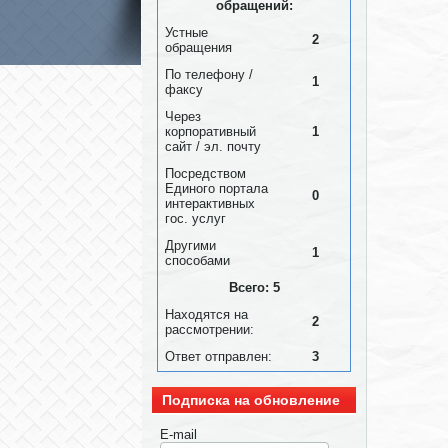
обращений:
Устные
2
обращения
По телефону /
1
факсу
Через
корпоративный
1
сайт / эл. почту
Посредством
Единого портала
0
интерактивных
гос. услуг
Другими
1
способами
Всего: 5
Находятся на
2
рассмотрении:
Ответ отправлен:
3
Подписка на обновление
E-mail