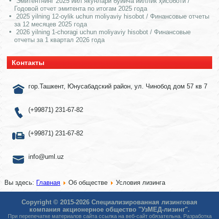
Эмитентнинг 2025 йил якунлари бўйича йиллик ҳисоботи /
Годовой отчет эмитента по итогам 2025 года
2025 yilning 12-oylik uchun moliyaviy hisobot / Финансовые отчеты
за 12 месяцев 2025 года
2026 yilning 1-choragi uchun moliyaviy hisobot / Финансовые
отчеты за 1 квартал 2026 года
Контакты
гор.Ташкент, Юнусабадский район, ул. Чинобод дом 57 кв 7
(+99871) 231-67-82
(+99871) 231-67-82
info@uml.uz
Вы здесь:
Главная
Об обществе
Условия лизинга
Copyright © 2015-2026 Специализированная лизинговая
компания акционерное общество "УзМЕД-лизинг".
При перепечатке материалов сайта ссылка на веб-сайт обязательна. Разработка