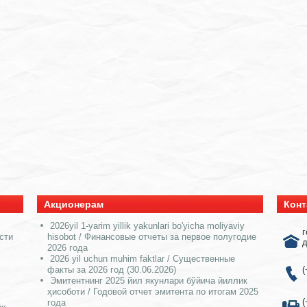
Акционерам
Конт
2026yil 1-yarim yillik yakunlari bo'yicha moliyaviy
г
сти
hisobot / Финансовые отчеты за первое полугодие
д
2026 года
2026 yil uchun muhim faktlar / Существенные
факты за 2026 год (30.06.2026)
(
Эмитентнинг 2025 йил якунлари бўйича йиллик
ҳисоботи / Годовой отчет эмитента по итогам 2025
(
года