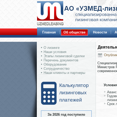
Главная
Об обществе
Новости
А
Деятель
О лизинге
Наши условия
Опублик
Этапы лизинговой сделки
Перечень документов
Специализи
Оборудование
Министров Р
Сотрудничество
современное
Наши клиенты и партнеры
Калькулятор
Условия
лизинговых
Аванс
Годов
платежей
лизинг
Срок 
За 2026 год поступило