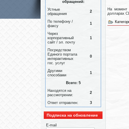
обращений:
На момент 
Устные
2
долларах С
обращения
По телефону /
Категор
1
факсу
Через
корпоративный
1
сайт / эл. почту
Посредством
Единого портала
0
интерактивных
гос. услуг
Другими
1
способами
Всего: 5
Находятся на
2
рассмотрении:
Ответ отправлен:
3
Подписка на обновление
E-mail