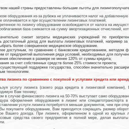
твом нашей страны предоставлены большие льготы для лизингополучат
возе оборудования из-за рубежа не уплачиваются налог на добавленну
е оплачивается и при осуществлении лизинговых платежей;
ретенное по лизингу оборудование освобождается от налога на имуществ
ооблагаемая база снижается на сумму амортизационных отчислений, ко
ачительно снизит затраты медицинских учреждений по приобрете
ть достаточный доход для выплаты лизинговых платежей, например за 
выбрать более совершенное медицинское оборудование.
лее доступным, по сравнению с банковским кредитованием, методом ф
м от предприятий выполнения ряда условий, необходимых для получения
ения обеспечения в размере не менее 120% от суммы кредита;
ания за счет собственных средств более 25% стоимости проекта;
и существующей поддержке государства, способен значительно расшир
ным технологиям.
ва лизинга по сравнению с покупкой и услугами кредита или аренд
ьзуя услугу лизинга (своего рода кредита в лизинговой компании),
одимую Вам технику;
ом в случае финансового лизинга на 50-70% выступает само оборудован
дура оформления оборудования в лизинг или спецавтотранспорта в
ставлении услуги лизинга потребуется меньше документов, чем при откр
Вы покупаете оборудование, Вам приходится сокращать размер оборотн
ре Вашего дохода. При лизинге, оформленном в одной из крупных л
совые средства своего предприятия в полной мере, делая выплаты
ли.