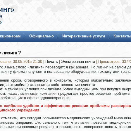
кционерам
Официально
Интерактивные услуги
Контакт
е лизинг?
овано: 30.05.2015 21:30
|
Печать
|
Электронная почта
| Просмотров: 3377
го языка слово
«лизинг»
переводится как аренда. Но лизинг на самом д
изингу фирма получает в пользование оборудование, технику или транспо
чении срока, оговоренного в контракте, который обязательно заключа
ие, автомобиль) становится собственностью клиента.
т, а также их условия при лизинге более выгодны, чем при покупке обор
зом, наша лизинговая компания предлагает простое решение проблемы
 работающих в сфере здравоохранения.
то наиболее удобное и эффективное решение проблемы расширен
инского учреждения.
 отметить, что сегодня большинство медицинских учреждений мира обн
инговых операций. Это связано с тем, что лизинг позволит медицинс
большие финансовые ресурсы в возможность совершенствовать оказыв