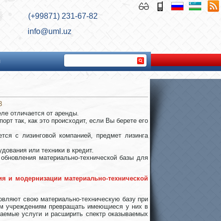
(+99871) 231-67-82
info@uml.uz
ы
3
еле отличается от аренды.
рт так, как это происходит, если Вы берете его
ется с лизинговой компанией, предмет лизинга
удования или техники в кредит.
 обновления материально-технической базы для
ия и модернизации материально-технической
овляют свою материально-техническую базу при
ким учреждениям превращать имеющиеся у них в
аемые услуги и расширить спектр оказываемых