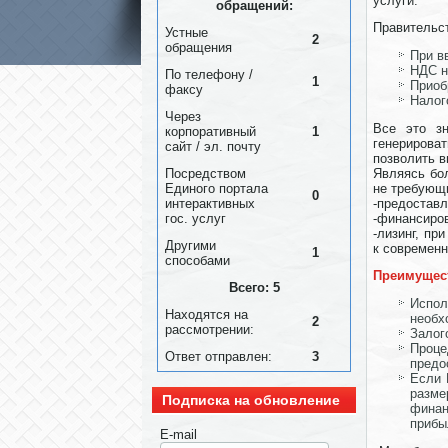
услуги.
обращений:
Правительс
Устные
2
обращения
При в
НДС н
По телефону /
1
Приоб
факсу
Налог
Через
Все это зн
корпоративный
1
генерирова
сайт / эл. почту
позволить 
Посредством
Являясь бо
Единого портала
не требующи
0
интерактивных
-предоставл
гос. услуг
-финансиров
-лизинг, пр
Другими
к современ
1
способами
Преимущест
Всего: 5
Испол
Находятся на
необх
2
рассмотрении:
Залог
Проце
Ответ отправлен:
3
предо
Если 
разме
Подписка на обновление
финан
прибы
E-mail