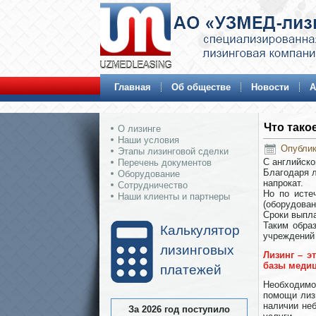
Главная
Об обществе
Новости
А
Что тако
О лизинге
Наши условия
Опублик
Этапы лизинговой сделки
С английско
Перечень документов
Благодаря л
Оборудование
напрокат.
Сотрудничество
Но по исте
Наши клиенты и партнеры
(оборудован
Сроки выпла
Таким обра
Калькулятор
учреждений
лизинговых
Лизинг – э
базы медиц
платежей
Необходимо
помощи лиз
наличии не
За 2026 год поступило