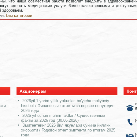
ы, что наша совместная работа позволит внедрить в здравоохранени
могут сделать медицинские услуги более качественными и доступным
й здоровьем.
ия:
Без категории
Акционерам
Конт
2026yil 1-yarim yillik yakunlari bo'yicha moliyaviy
г
сти
hisobot / Финансовые отчеты за первое полугодие
д
2026 года
2026 yil uchun muhim faktlar / Существенные
факты за 2026 год (30.06.2026)
(
Эмитентнинг 2025 йил якунлари бўйича йиллик
ҳисоботи / Годовой отчет эмитента по итогам 2025
(
года