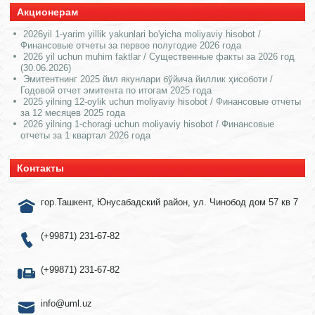
Акционерам
2026yil 1-yarim yillik yakunlari bo'yicha moliyaviy hisobot /
Финансовые отчеты за первое полугодие 2026 года
2026 yil uchun muhim faktlar / Существенные факты за 2026 год
(30.06.2026)
Эмитентнинг 2025 йил якунлари бўйича йиллик ҳисоботи /
Годовой отчет эмитента по итогам 2025 года
2025 yilning 12-oylik uchun moliyaviy hisobot / Финансовые отчеты
за 12 месяцев 2025 года
2026 yilning 1-choragi uchun moliyaviy hisobot / Финансовые
отчеты за 1 квартал 2026 года
Контакты
гор.Ташкент, Юнусабадский район, ул. Чинобод дом 57 кв 7
(+99871) 231-67-82
(+99871) 231-67-82
info@uml.uz