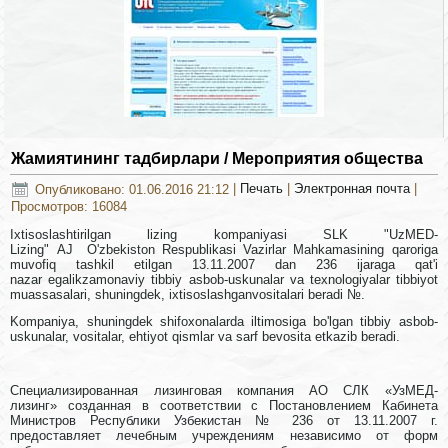
Жамиятининг тадбирлари / Мероприятия общества
Опубликовано: 01.06.2016 21:12
|
Печать
|
Электронная почта
|
Просмотров: 16084
Ixtisoslashtirilgan lizing kompaniyasi SLK "UzMED-
Lizing"
AJ
O'zbekiston Respublikasi Vazirlar Mahkamasining qaroriga
muvofiq tashkil etilgan 13.11.2007 dan 236 ijaraga qat'i
nazar egalikzamonaviy tibbiy asbob-uskunalar va texnologiyalar tibbiyot
muassasalari, shuningdek, ixtisoslashganvositalari beradi №.
Kompaniya, shuningdek shifoxonalarda iltimosiga bo'lgan tibbiy asbob-
uskunalar, vositalar, ehtiyot qismlar va sarf bevosita etkazib beradi.
Специализированная лизинговая компания АО СЛК «УзМЕД-
лизинг» созданная в соответствии с Постановлением Кабинета
Министров Республики Узбекистан № 236 от 13.11.2007 г.
предоставляет лечебным учреждениям независимо от форм