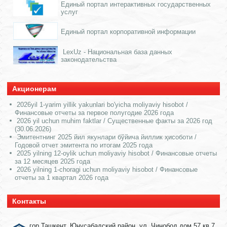
Единый портал интерактивных государственных
услуг
Единый портал корпоративной информации
LexUz - Национальная база данных
законодательства
Акционерам
2026yil 1-yarim yillik yakunlari bo'yicha moliyaviy hisobot /
Финансовые отчеты за первое полугодие 2026 года
2026 yil uchun muhim faktlar / Существенные факты за 2026 год
(30.06.2026)
Эмитентнинг 2025 йил якунлари бўйича йиллик ҳисоботи /
Годовой отчет эмитента по итогам 2025 года
2025 yilning 12-oylik uchun moliyaviy hisobot / Финансовые отчеты
за 12 месяцев 2025 года
2026 yilning 1-choragi uchun moliyaviy hisobot / Финансовые
отчеты за 1 квартал 2026 года
Контакты
гор.Ташкент, Юнусабадский район, ул. Чинобод дом 57 кв 7