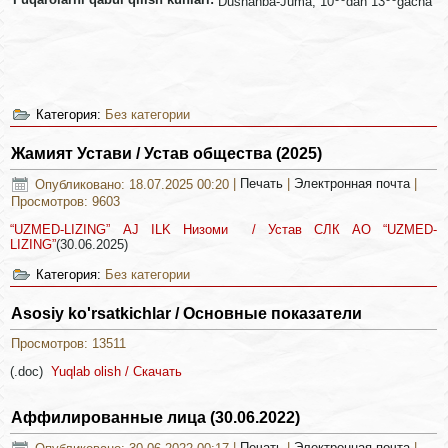
Dushanba-Juma, 10
dan 13
gacha
Категория:
Без категории
Жамият Устави / Устав общества (2025)
Опубликовано: 18.07.2025 00:20
|
Печать
|
Электронная почта
|
Просмотров: 9603
“UZMЕD-LIZING” АJ ILK Низоми / Устав CЛК АО “UZMЕD-
LIZING”
(30.06.2025)
Категория:
Без категории
Asosiy ko'rsatkichlar / Основные показатели
Просмотров: 13511
(.doc)
Yuqlab olish / Скачать
Аффилированные лица (30.06.2022)