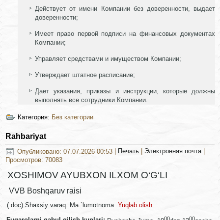
Действует от имени Компании без доверенности, выдает
доверенности;
Имеет право первой подписи на финансовых документах
Компании;
Управляет средствами и имуществом Компании;
Утверждает штатное расписание;
Дает указания, приказы и инструкции, которые должны
выполнять все сотрудники Компании.
Категория:
Без категории
Rahbariyat
Опубликовано: 07.07.2026 00:53
|
Печать
|
Электронная почта
|
Просмотров: 70083
XOSHIMOV AYUBXON ILXOM O‘G‘LI
VVB Boshqaruv raisi
(.doc) Shaxsiy varaq. Ma `lumotnoma
Yuqlab olish
00
00
Fuqarolarni qabul qilish kunlari: