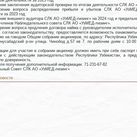
ой деятельности за 2023 год.
ние заключения аудиторской проверки по итогам деятельности СЛК АО «
рение вопроса распределение прибыли и убытков СЛК АО «УзМЕД-
и за 2023 год.
ние внешнего аудитора СЛК АО «УзМЕД-лизинг» на 2024 год и предельно
е членов Наблюдательного совета СЛК АО «УзМЕД-лизинг».
рение вопроса продления договора найма с руководителем исполнитель
, согласно законодательству, предоставляется возможность ознакомит
ю на говодом Общем собрании акционеров, по адресу: Республика Узбек
нусабадский р-он улица. Чинобод д.57 кв 7. по рабочим дням с 10.0
ации для участия в собрании акционер должен иметь при себе паспорт
ии с действующим законодательством Республики Узбекистан, а пред
ю доверенность.
ля получения дополнительной информации: 71-231-67-82
ьный Совет СЛК АО «УзМЕД-лизинг»
овости