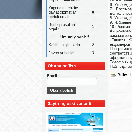
хозяйственн
6. Утвержде
Yagona interaktiv
7. Рассмот
davlat xizmatlari
0
деятельност
portali orqali:
8. Утвержде
9. Избрани
Boshqa usullari
1
10. Рассмот
orqali:
Акционерам
рассмотрени
Umumiy soni: 5
г.Ташкент Ю
акционеров.
Ko’rib chiqilmokda:
2
При регистр
Javob yuborildi:
3
соответств
оформленну
Телефоны д
Obuna bo'lish
Наблюдател
Bulim:
Н
Email
Saytning eski varianti