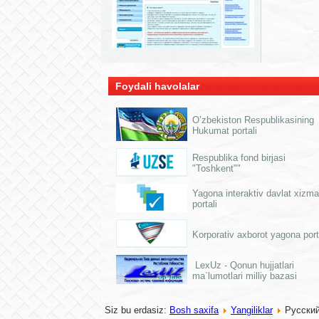
Foydali havolalar
O’zbekiston Respublikasining
Hukumat portali
Respublika fond birjasi
"Toshkent""
Yagona interaktiv davlat xizmat
portali
Korporativ axborot yagona port
LexUz - Qonun hujjatlari
ma`lumotlari milliy bazasi
Siz bu erdasiz:
Bosh saxifa
Yangiliklar
Русски