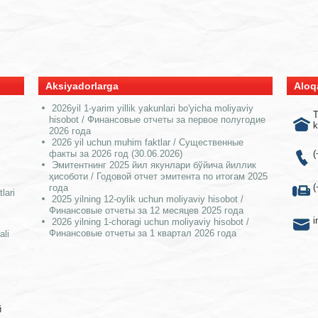
Aksiyadorlarga
Aloq
2026yil 1-yarim yillik yakunlari bo'yicha moliyaviy
T
hisobot / Финансовые отчеты за первое полугодие
k
2026 года
2026 yil uchun muhim faktlar / Существенные
факты за 2026 год (30.06.2026)
(
Эмитентнинг 2025 йил якунлари бўйича йиллик
ҳисоботи / Годовой отчет эмитента по итогам 2025
(
года
lari
2025 yilning 12-oylik uchun moliyaviy hisobot /
Финансовые отчеты за 12 месяцев 2025 года
i
2026 yilning 1-choragi uchun moliyaviy hisobot /
Финансовые отчеты за 1 квартал 2026 года
ali
й