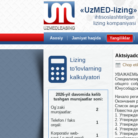
Asosiy
Jamiyat haqida
Yangiliklar
Aktsiyad
Lizing
Chop eti
to'lovlarning
УВАЖАЕМЫ
kalkulyatori
Специализи
общего соб
Юнусобадски
2026-yil davomida kelib
Начало реги
tushgan murojaatlar soni:
Окончания р
Список акци
Og`zaki
2
Повестка д
murojaatlar:
1. Утвержде
2. Утвержде
Telefon / faks
1
3. Утвержде
orqali:
4. Утвержде
Korporativ web-
5. Утвержде
1
sayt / e-mail orqali