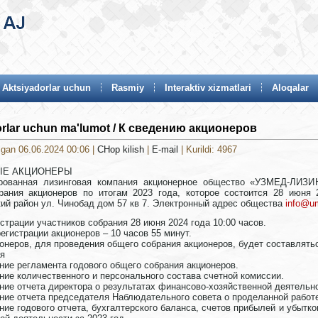
Aktsiyadorlar uchun
Rasmiy
Interaktiv xizmatlari
Aloqalar
orlar uchun ma'lumot / К сведению акционеров
lgan 06.06.2024 00:06
|
CHop kilish
|
E-mail
| Kurildi: 4967
Е АКЦИОНЕРЫ
рованная лизинговая компания акционерное общество «УЗМЕД-ЛИЗИ
рания акционеров по итогам 2023 года, которое состоится 28 июня 2
й район ул. Чинобад дом 57 кв 7. Электронный адрес общества
info@u
страции участников собрания 28 июня 2024 года 10:00 часов.
егистрации акционеров – 10 часов 55 минут.
онеров, для проведения общего собрания акционеров, будет составлятьс
ня
ние регламента годового общего собрания акционеров.
ние количественного и персонального состава счетной комиссии.
ние отчета директора о результатах финансово-хозяйственной деятельн
ние отчета председателя Наблюдательного совета о проделанной работе
ние годового отчета, бухгалтерского баланса, счетов прибылей и убыт