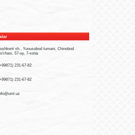
alar
oshkent sh., Yunusobod tumani, Chinobod
o'chasi, 57-uy, 7-xona
+99871) 231-67-82
+99871) 231-67-82
nfo@uml.uz