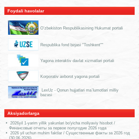
Foydali havolalar
O’zbekiston Respublikasining Hukumat portali
Respublika fond birjasi "Toshkent""
Yagona interaktiv davlat xizmatlari portali
Korporativ axborot yagona portali
LexUz - Qonun hujjatlari ma`lumotlari milliy
bazasi
Aksiyadorlarga
2026yil 1-yarim yillik yakunlari bo'yicha moliyaviy hisobot /
Финансовые отчеты за первое полугодие 2026 года
2026 yil uchun muhim faktlar / Существенные факты за 2026 год
(30.06.2026)