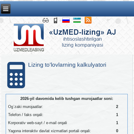
Lizing to'lovlarning kalkulyatori
2026-yil davomida kelib tushgan murojaatlar soni:
Og`zaki murojaatlar:
2
Telefon / faks orqali:
1
Korporativ web-sayt / e-mail orqali
1
Yagona interaktiv davlat xizmatlari portali orqali:
0