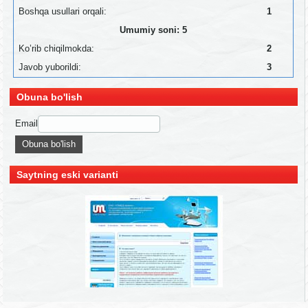
Boshqa usullari orqali:
1
Umumiy soni: 5
Ko’rib chiqilmokda:
2
Javob yuborildi:
3
Obuna bo'lish
Email
Saytning eski varianti