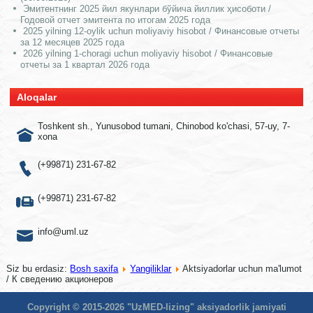
Эмитентнинг 2025 йил якунлари бўйича йиллик ҳисоботи /
Годовой отчет эмитента по итогам 2025 года
2025 yilning 12-oylik uchun moliyaviy hisobot / Финансовые отчеты
за 12 месяцев 2025 года
2026 yilning 1-choragi uchun moliyaviy hisobot / Финансовые
отчеты за 1 квартал 2026 года
Aloqalar
Toshkent sh., Yunusobod tumani, Chinobod ko'chasi, 57-uy, 7-
xona
(+99871) 231-67-82
(+99871) 231-67-82
info@uml.uz
Siz bu erdasiz:
Bosh saxifa
Yangiliklar
Aktsiyadorlar uchun ma'lumot
/ К сведению акционеров
Copyright © 2015-2026 "UzMED-lizing" aksiyadorlik jamiyati