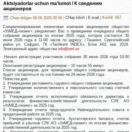
Aktsiyadorlar uchun ma'lumot / К сведению
акционеров
Chop etilgan 08.06.2026 00:06
|
CHop kilish
|
E-mail
| Kurildi: 857
Специализированная лизинговая компания акционерное общество
«УзМЕД-лизинг» уведомляет Вас о проведении очередного общего
собрания акционеров по итогам 2025 года, которое состоится 30
июня 2026 года в 11-00 часов по адресу: г.Ташкент, Сергелийский
район ул. Софдил, ТК «Tashkent INDEX», Блок А02, маг. 2018.
Электронный адрес общества
info@uml.uz
.
Начало регистрации участников собрания 30 июня 2026 года 10:00
часов.
Окончания регистрации акционеров – 10 часов 55 минут.
Список акционеров, для проведения общего собрания акционеров,
будет составляться по состоянию на 24 июня 2026 года.
Повестка дня:
1. Утверждение регламента годового общего собрания акционеров.
2. Утверждение количественного и персонального состава счетной
комиссии.
3. Утверждение отчета исполняющего обязанности директора о
результатах финансово-хозяйственной деятельности СЛК АО
«УзМЕД-лизинг» за 2025 год.
4. Утверждение отчета председателя Наблюдательного совета о
проделанной работе за 2025 год.
5. Утверждение годового отчета, бухгалтерского баланса, счетов
прибылей и убытков СЛК АО «УзМЕД-лизинг» по итогам финансово-
хозяйственной деятельности за 2025 год.
6. Утверждение заключения аудиторской проверки по итогам