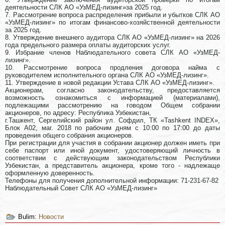
деятельности СЛК АО «УзМЕД-лизинг»за 2025 год.
7. Рассмотрение вопроса распределения прибыли и убытков СЛК АО
«УзМЕД-лизинг» по итогам финансово-хозяйственной деятельности
за 2025 год.
8. Утверждение внешнего аудитора СЛК АО «УзМЕД-лизинг» на 2026
года предельного размера оплаты аудиторских услуг.
9. Избрание членов Наблюдательного совета СЛК АО «УзМЕД-
лизинг».
10. Рассмотрение вопроса продления договора найма с
руководителем исполнительного органа СЛК АО «УзМЕД-лизинг».
11. Утверждение в новой редакции Устава СЛК АО «УзМЕД-лизинг».
Акционерам, согласно законодательству, предоставляется
возможность ознакомиться с информацией (материалами),
подлежащими рассмотрению на говодом Общем собрании
акционеров, по адресу: Республика Узбекистан,
г.Ташкент, Сергелийский район ул. Софдил, ТК «Tashkent INDEX»,
Блок А02, маг. 2018 по рабочим дням с 10:00 по 17:00 до даты
проведения общего собрания акционеров.
При регистрации для участия в собрании акционер должен иметь при
себе паспорт или иной документ, удостоверяющий личность в
соответствии с действующим законодательством Республики
Узбекистан, а представитель акционера, кроме того - надлежаще
оформленную доверенность.
Телефоны для получения дополнительной информации: 71-231-67-82
Наблюдательный Совет СЛК АО «УзМЕД-лизинг»
Bulim:
Новости