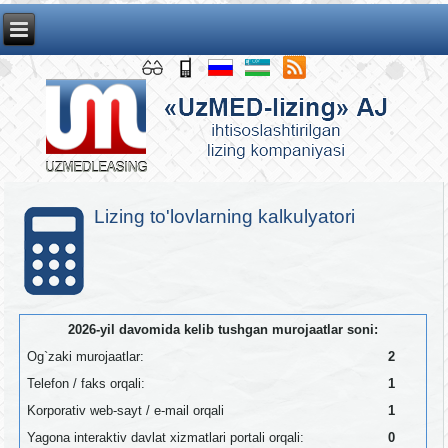
Lizing to'lovlarning kalkulyatori
2026-yil davomida kelib tushgan murojaatlar soni:
Og`zaki murojaatlar:
2
Telefon / faks orqali:
1
Korporativ web-sayt / e-mail orqali
1
Yagona interaktiv davlat xizmatlari portali orqali:
0