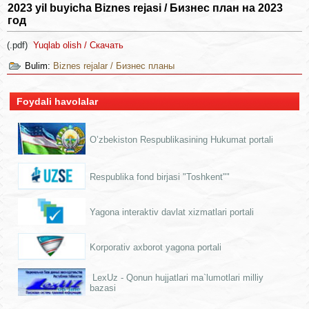
2023 yil buyicha Biznes rejasi / Бизнес план на 2023
год
(.pdf)
Yuqlab olish / Скачать
Bulim:
Biznes rejalar / Бизнес планы
Foydali havolalar
O’zbekiston Respublikasining Hukumat portali
Respublika fond birjasi "Toshkent""
Yagona interaktiv davlat xizmatlari portali
Korporativ axborot yagona portali
LexUz - Qonun hujjatlari ma`lumotlari milliy
bazasi