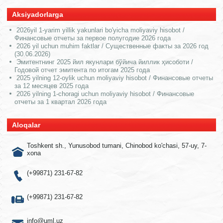
Aksiyadorlarga
2026yil 1-yarim yillik yakunlari bo'yicha moliyaviy hisobot /
Финансовые отчеты за первое полугодие 2026 года
2026 yil uchun muhim faktlar / Существенные факты за 2026 год
(30.06.2026)
Эмитентнинг 2025 йил якунлари бўйича йиллик ҳисоботи /
Годовой отчет эмитента по итогам 2025 года
2025 yilning 12-oylik uchun moliyaviy hisobot / Финансовые отчеты
за 12 месяцев 2025 года
2026 yilning 1-choragi uchun moliyaviy hisobot / Финансовые
отчеты за 1 квартал 2026 года
Aloqalar
Toshkent sh., Yunusobod tumani, Chinobod ko'chasi, 57-uy, 7-
xona
(+99871) 231-67-82
(+99871) 231-67-82
info@uml.uz