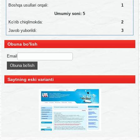
Boshqa usullari orqali:
1
Umumiy soni: 5
Ko’rib chiqilmokda:
2
Javob yuborildi:
3
Obuna bo'lish
Email
Saytning eski varianti