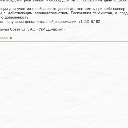
нусабадский р-он улица. Чинобод д.57 кв 7. по рабочим дням с 10.0
ации для участия в собрании акционер должен иметь при себе паспор
ии с действующим законодательством Республики Узбекистан, а пред
ю доверенность.
ля получения дополнительной информации: 71-231-67-82
ьный Совет СЛК АО «УзМЕД-лизинг»
овости