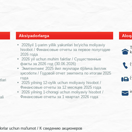
Aksiyadorlarga
Aloq
2026yil 1-yarim yillik yakunlari bo'yicha moliyaviy
T
hisobot / Финансовые отчеты за первое полугодие
k
2026 года
2026 yil uchun muhim faktlar / Существенные
факты за 2026 год (30.06.2026)
(
Эмитентнинг 2025 йил якунлари бўйича йиллик
ҳисоботи / Годовой отчет эмитента по итогам 2025
(
года
lari
2025 yilning 12-oylik uchun moliyaviy hisobot /
Финансовые отчеты за 12 месяцев 2025 года
i
2026 yilning 1-choragi uchun moliyaviy hisobot /
Финансовые отчеты за 1 квартал 2026 года
ali
dorlar uchun ma'lumot / К сведению акционеров