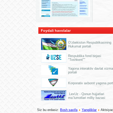
Foydali havolalar
O’zbekiston Respublikasining
Hukumat portali
Respublika fond birjasi
"Toshkent""
Yagona interaktiv davlat xizmat
portali
Korporativ axborot yagona port
LexUz - Qonun hujjatlari
ma`lumotlari milliy bazasi
Siz bu erdasiz:
Bosh saxifa
Yangiliklar
Aktsiya