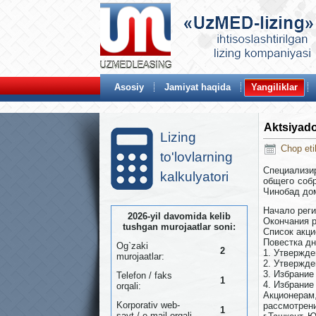
Asosiy
Jamiyat haqida
Yangiliklar
Aktsiyad
Lizing
Chop eti
to'lovlarning
Специализи
kalkulyatori
общего собр
Чинобад до
Начало реги
2026-yil davomida kelib
Окончания р
tushgan murojaatlar soni:
Список акци
Повестка дн
Og`zaki
2
1. Утвержде
murojaatlar:
2. Утвержде
3. Избрани
Telefon / faks
1
4. Избрание
orqali:
Акционерам
Korporativ web-
рассмотрени
1
sayt / e-mail orqali