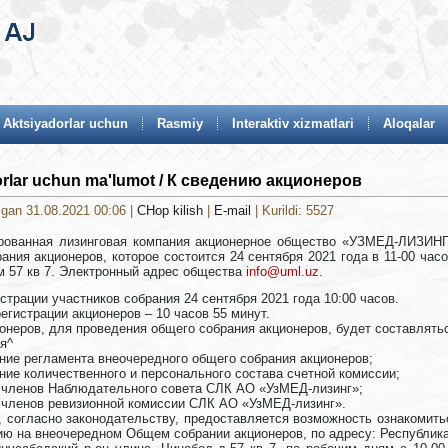
Aktsiyadorlar uchun
Rasmiy
Interaktiv xizmatlari
Aloqalar
orlar uchun ma'lumot / К сведению акционеров
lgan 31.08.2021 00:06
|
CHop kilish
|
E-mail
| Kurildi: 5527
рованная лизинговая компания акционерное общество «УЗМЕД-ЛИЗИНГ
ания акционеров, которое состоится 24 сентября 2021 года в 11-00 часо
м 57 кв 7. Электронный адрес общества
info@uml.uz
.
страции участников собрания 24 сентября 2021 года 10:00 часов.
егистрации акционеров – 10 часов 55 минут.
онеров, для проведения общего собрания акционеров, будет составлятьс
я^
ние регламента внеочередного общего собрания акционеров;
ние количественного и персонального состава счетной комиссии;
е членов Наблюдательного совета СЛК АО «УзМЕД-лизинг»;
 членов ревизионной комиссии СЛК АО «УзМЕД-лизинг».
, согласно законодательству, предоставляется возможность ознакомит
ю на внеочередном Общем собрании акционеров, по адресу: Республика