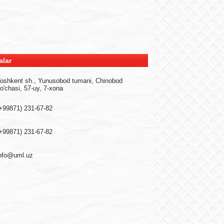
alar
oshkent sh., Yunusobod tumani, Chinobod
o'chasi, 57-uy, 7-xona
+99871) 231-67-82
+99871) 231-67-82
nfo@uml.uz