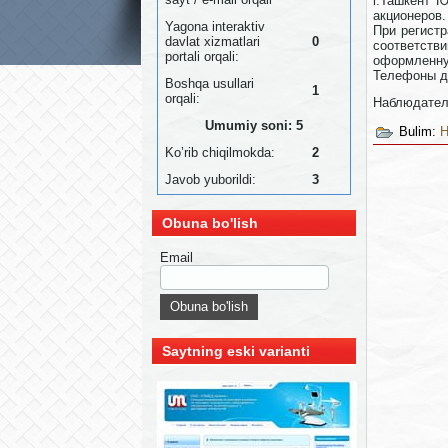
г.Ташкент Ю
акционеров.
Yagona interaktiv
При регистр
davlat xizmatlari
0
соответств
portali orqali:
оформленну
Телефоны д
Boshqa usullari
1
orqali:
Наблюдател
Umumiy soni: 5
Bulim:
Н
Ko’rib chiqilmokda:
2
Javob yuborildi:
3
Obuna bo'lish
Email
Saytning eski varianti