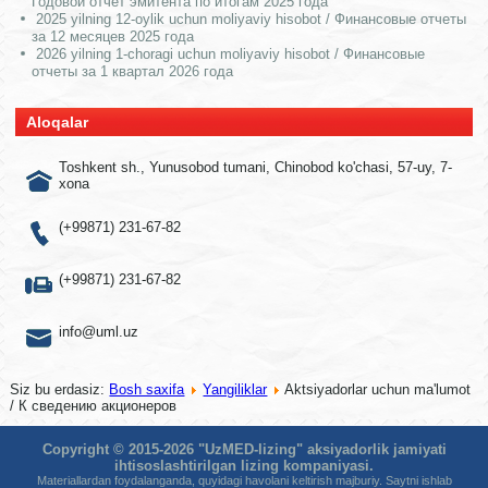
Годовой отчет эмитента по итогам 2025 года
2025 yilning 12-oylik uchun moliyaviy hisobot / Финансовые отчеты
за 12 месяцев 2025 года
2026 yilning 1-choragi uchun moliyaviy hisobot / Финансовые
отчеты за 1 квартал 2026 года
Aloqalar
Toshkent sh., Yunusobod tumani, Chinobod ko'chasi, 57-uy, 7-
xona
(+99871) 231-67-82
(+99871) 231-67-82
info@uml.uz
Siz bu erdasiz:
Bosh saxifa
Yangiliklar
Aktsiyadorlar uchun ma'lumot
/ К сведению акционеров
Copyright © 2015-2026 "UzMED-lizing" aksiyadorlik jamiyati
ihtisoslashtirilgan lizing kompaniyasi.
Materiallardan foydalanganda, quyidagi havolani keltirish majburiy. Saytni ishlab