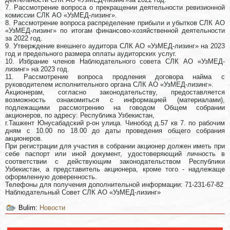
7. Рассмотрение вопроса о прекращении деятельности ревизионной
комиссии СЛК АО «УзМЕД-лизинг».
8. Рассмотрение вопроса распределение прибыли и убытков СЛК АО
«УзМЕД-лизинг» по итогам финансово-хозяйственной деятельности
за 2022 год.
9. Утверждение внешнего аудитора СЛК АО «УзМЕД-лизинг» на 2023
год и предельного размера оплаты аудиторских услуг.
10. Избрание членов Наблюдательного совета СЛК АО «УзМЕД-
лизинг» на 2023 год.
11. Рассмотрение вопроса продления договора найма с
руководителем исполнительного органа СЛК АО «УзМЕД-лизинг».
Акционерам, согласно законодательству, предоставляется
возможность ознакомиться с информацией (материалами),
подлежащими рассмотрению на говодом Общем собрании
акционеров, по адресу: Республика Узбекистан,
г.Ташкент Юнусабадский р-он улица. Чинобод д.57 кв 7. по рабочим
дням с 10.00 по 18.00 до даты проведения общего собрания
акционеров.
При регистрации для участия в собрании акционер должен иметь при
себе паспорт или иной документ, удостоверяющий личность в
соответствии с действующим законодательством Республики
Узбекистан, а представитель акционера, кроме того - надлежаще
оформленную доверенность.
Телефоны для получения дополнительной информации: 71-231-67-82
Наблюдательный Совет СЛК АО «УзМЕД-лизинг»
Bulim:
Новости