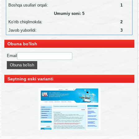
Boshqa usullari orqali:
1
Umumiy soni: 5
Ko’rib chiqilmokda:
2
Javob yuborildi:
3
Obuna bo'lish
Email
Saytning eski varianti