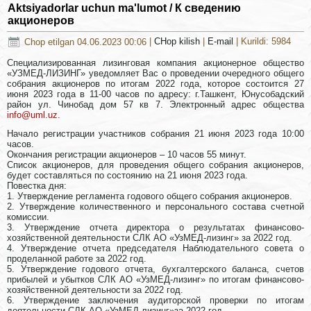
Aktsiyadorlar uchun ma'lumot / К сведению
акционеров
Chop etilgan 04.06.2023 00:06
|
CHop kilish
|
E-mail
| Kurildi: 5984
Специализированная лизинговая компания акционерное общество
«УЗМЕД-ЛИЗИНГ» уведомляет Вас о проведении очередного общего
собрания акционеров по итогам 2022 года, которое состоится 27
июня 2023 года в 11-00 часов по адресу: г.Ташкент, Юнусобадский
район ул. Чинобад дом 57 кв 7. Электронный адрес общества
info@uml.uz
.
Начало регистрации участников собрания 21 июня 2023 года 10:00
часов.
Окончания регистрации акционеров – 10 часов 55 минут.
Список акционеров, для проведения общего собрания акционеров,
будет составляться по состоянию на 21 июня 2023 года.
Повестка дня:
1. Утверждение регламента годового общего собрания акционеров.
2. Утверждение количественного и персонального состава счетной
комиссии.
3. Утверждение отчета директора о результатах финансово-
хозяйственной деятельности СЛК АО «УзМЕД-лизинг» за 2022 год.
4. Утверждение отчета председателя Наблюдательного совета о
проделанной работе за 2022 год.
5. Утверждение годового отчета, бухгалтерского баланса, счетов
прибылей и убытков СЛК АО «УзМЕД-лизинг» по итогам финансово-
хозяйственной деятельности за 2022 год.
6. Утверждение заключения аудиторской проверки по итогам
деятельности СЛК АО «УзМЕД-лизинг»за 2022 год.