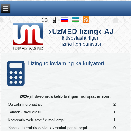
Lizing to'lovlarning kalkulyatori
2026-yil davomida kelib tushgan murojaatlar soni:
Og`zaki murojaatlar:
2
Telefon / faks orqali:
1
Korporativ web-sayt / e-mail orqali
1
Yagona interaktiv davlat xizmatlari portali orqali:
0