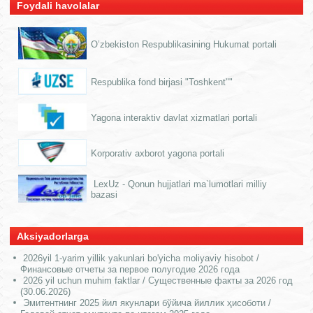
Foydali havolalar
O’zbekiston Respublikasining Hukumat portali
Respublika fond birjasi "Toshkent""
Yagona interaktiv davlat xizmatlari portali
Korporativ axborot yagona portali
LexUz - Qonun hujjatlari ma`lumotlari milliy
bazasi
Aksiyadorlarga
2026yil 1-yarim yillik yakunlari bo'yicha moliyaviy hisobot /
Финансовые отчеты за первое полугодие 2026 года
2026 yil uchun muhim faktlar / Существенные факты за 2026 год
(30.06.2026)
Эмитентнинг 2025 йил якунлари бўйича йиллик ҳисоботи /