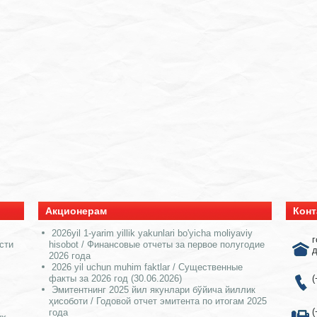
Акционерам
Конт
2026yil 1-yarim yillik yakunlari bo'yicha moliyaviy
г
сти
hisobot / Финансовые отчеты за первое полугодие
д
2026 года
2026 yil uchun muhim faktlar / Существенные
факты за 2026 год (30.06.2026)
(
Эмитентнинг 2025 йил якунлари бўйича йиллик
ҳисоботи / Годовой отчет эмитента по итогам 2025
(
года