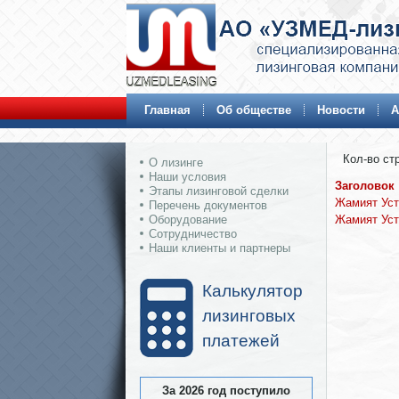
Главная
Об обществе
Новости
А
Кол-во стр
О лизинге
Наши условия
Заголовок
Этапы лизинговой сделки
Жамият Уст
Перечень документов
Жамият Уст
Оборудование
Сотрудничество
Наши клиенты и партнеры
Калькулятор
лизинговых
платежей
За 2026 год поступило