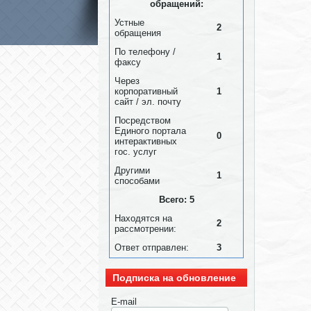
обращений:
Устные
2
обращения
По телефону /
1
факсу
Через
корпоративный
1
сайт / эл. почту
Посредством
Единого портала
0
интерактивных
гос. услуг
Другими
1
способами
Всего: 5
Находятся на
2
рассмотрении:
Ответ отправлен:
3
Подписка на обновление
E-mail