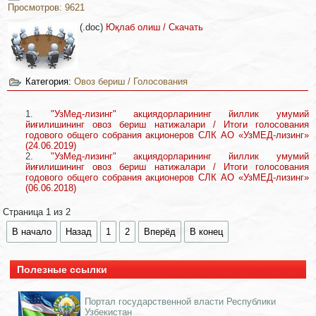
Просмотров: 9621
(.doc)
Юқлаб олиш / Скачать
Категория:
Овоз бериш / Голосования
"УзМед-лизинг" акциядорларининг йиллик умумий
йиғилишининг овоз бериш натижалари / Итоги голосования
годового общего собрания акционеров СЛК АО «УзМЕД-лизинг»
(24.06.2019)
"УзМед-лизинг" акциядорларининг йиллик умумий
йиғилишининг овоз бериш натижалари / Итоги голосования
годового общего собрания акционеров СЛК АО «УзМЕД-лизинг»
(06.06.2018)
Страница 1 из 2
В начало
Назад
1
2
Вперёд
В конец
Полезные ссылки
Портал государственной власти Республики
Узбекистан