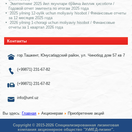
Эмитентнинг 2025 йил якунлари бўйича йиллик ҳисоботи /
Годовой отчет эмитента по итогам 2025 года
2025 yilning 12-oylik uchun moliyaviy hisobot / Финансовые отчеты
за 12 месяцев 2025 года
2026 yilning 1-choragi uchun moliyaviy hisobot / Финансовые
отчеты за 1 квартал 2026 года
Контакты
гор.Ташкент, Юнусабадский район, ул. Чинобод дом 57 кв 7
(+99871) 231-67-82
(+99871) 231-67-82
info@uml.uz
Вы здесь:
Главная
Акционерам
Приобретение акций
Copyright © 2015-2026 Специализированная лизинговая
компания акционерное общество "УзМЕД-лизинг".