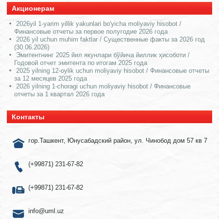
Акционерам
2026yil 1-yarim yillik yakunlari bo'yicha moliyaviy hisobot /
Финансовые отчеты за первое полугодие 2026 года
2026 yil uchun muhim faktlar / Существенные факты за 2026 год
(30.06.2026)
Эмитентнинг 2025 йил якунлари бўйича йиллик ҳисоботи /
Годовой отчет эмитента по итогам 2025 года
2025 yilning 12-oylik uchun moliyaviy hisobot / Финансовые отчеты
за 12 месяцев 2025 года
2026 yilning 1-choragi uchun moliyaviy hisobot / Финансовые
отчеты за 1 квартал 2026 года
Контакты
гор.Ташкент, Юнусабадский район, ул. Чинобод дом 57 кв 7
(+99871) 231-67-82
(+99871) 231-67-82
info@uml.uz