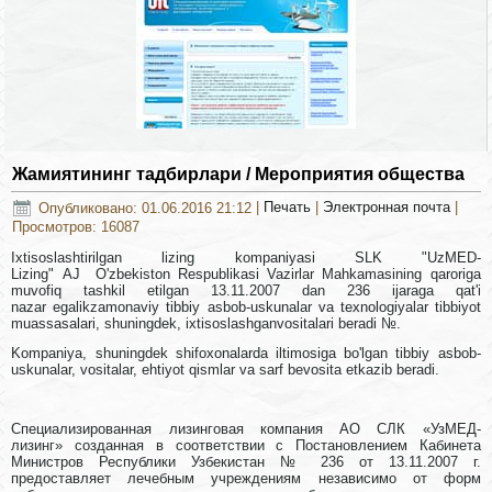
Жамиятининг тадбирлари / Мероприятия общества
Опубликовано: 01.06.2016 21:12
|
Печать
|
Электронная почта
|
Просмотров: 16087
Ixtisoslashtirilgan lizing kompaniyasi SLK "UzMED-
Lizing"
AJ
O'zbekiston Respublikasi Vazirlar Mahkamasining qaroriga
muvofiq tashkil etilgan 13.11.2007 dan 236 ijaraga qat'i
nazar egalikzamonaviy tibbiy asbob-uskunalar va texnologiyalar tibbiyot
muassasalari, shuningdek, ixtisoslashganvositalari beradi №.
Kompaniya, shuningdek shifoxonalarda iltimosiga bo'lgan tibbiy asbob-
uskunalar, vositalar, ehtiyot qismlar va sarf bevosita etkazib beradi.
Специализированная лизинговая компания АО СЛК «УзМЕД-
лизинг» созданная в соответствии с Постановлением Кабинета
Министров Республики Узбекистан № 236 от 13.11.2007 г.
предоставляет лечебным учреждениям независимо от форм