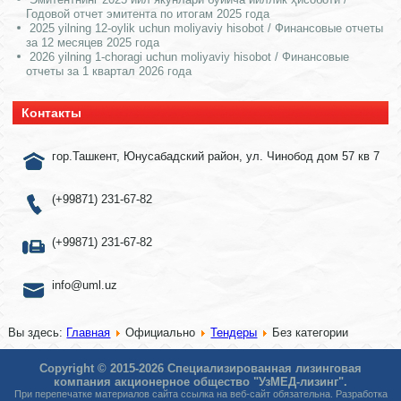
Годовой отчет эмитента по итогам 2025 года
2025 yilning 12-oylik uchun moliyaviy hisobot / Финансовые отчеты
за 12 месяцев 2025 года
2026 yilning 1-choragi uchun moliyaviy hisobot / Финансовые
отчеты за 1 квартал 2026 года
Контакты
гор.Ташкент, Юнусабадский район, ул. Чинобод дом 57 кв 7
(+99871) 231-67-82
(+99871) 231-67-82
info@uml.uz
Вы здесь:
Главная
Официально
Тендеры
Без категории
Copyright © 2015-2026 Специализированная лизинговая
компания акционерное общество "УзМЕД-лизинг".
При перепечатке материалов сайта ссылка на веб-сайт обязательна. Разработка