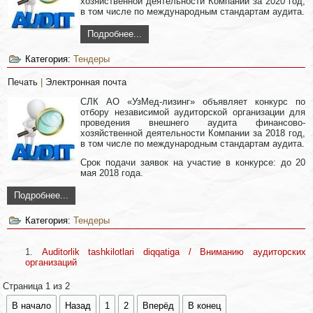
хозяйственной деятельности Компании за 2020 год,
в том числе по международным стандартам аудита.
Подробнее...
Категория:
Тендеры
Печать
|
Электронная почта
СЛК АО «УзМед-лизинг» объявляет конкурс по
отбору независимой аудиторской организации для
проведения внешнего аудита финансово-
хозяйственной деятельности Компании за 2018 год,
в том числе по международным стандартам аудита.
Срок подачи заявок на участие в конкурсе: до 20
мая 2018 года.
Подробнее...
Категория:
Тендеры
Auditorlik tashkilotlari diqqatiga / Вниманию аудиторских
организаций
Страница 1 из 2
В начало
Назад
1
2
Вперёд
В конец