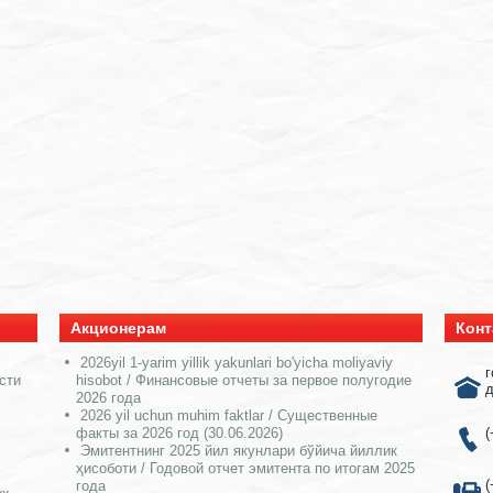
Акционерам
Конт
2026yil 1-yarim yillik yakunlari bo'yicha moliyaviy
г
сти
hisobot / Финансовые отчеты за первое полугодие
д
2026 года
2026 yil uchun muhim faktlar / Существенные
факты за 2026 год (30.06.2026)
(
Эмитентнинг 2025 йил якунлари бўйича йиллик
ҳисоботи / Годовой отчет эмитента по итогам 2025
(
года