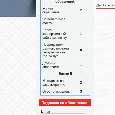
обращений:
Категор
Устные
2
обращения
По телефону /
1
факсу
Через
корпоративный
1
сайт / эл. почту
Посредством
Единого портала
0
интерактивных
гос. услуг
Другими
1
способами
Всего: 5
Находятся на
2
рассмотрении:
Ответ отправлен:
3
Подписка на обновление
E-mail