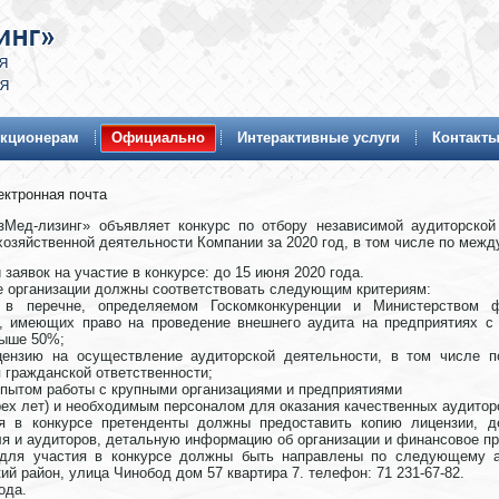
кционерам
Официально
Интерактивные услуги
Контакт
ектронная почта
Мед-лизинг» объявляет конкурс по отбору независимой аудиторской
озяйственной деятельности Компании за 2020 год, в том числе по меж
 заявок на участие в конкурсе: до 15 июня 2020 года.
е организации должны соответствовать следующим критериям:
 в перечне, определяемом Госкомконкуренции и Министерством ф
й, имеющих право на проведение внешнего аудита на предприятиях с 
выше 50%;
цензию на осуществление аудиторской деятельности, в том числе 
 гражданской ответственности;
опытом работы с крупными организациями и предприятиями
рех лет) и необходимым персоналом для оказания качественных аудиторс
я в конкурсе претенденты должны предоставить копию лицензии, 
я и аудиторов, детальную информацию об организации и финансовое пр
для участия в конкурсе должны быть направлены по следующему адр
й район, улица Чинобод дом 57 квартира 7. телефон: 71 231-67-82.
ода.