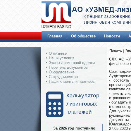
Главная
Об обществе
Новости
А
Печать
|
Эл
О лизинге
Наши условия
СЛК АО «Уз
Этапы лизинговой сделки
финансово-х
Перечень документов
Срок подачи
Оборудование
Аудиторски
Сотрудничество
- состоять
Наши клиенты и партнеры
организаци
капитале с
- иметь ли
Калькулятор
страхования
- обладать 
лизинговых
(не менее т
платежей
Для участи
руководител
Документы 
Юнусабадски
За 2026 год поступило
27.05.2020 г