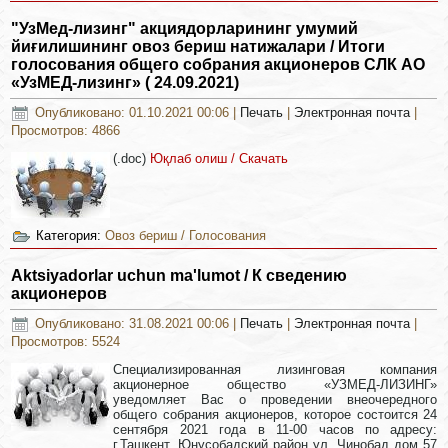
"УзМед-лизинг" акциядорларининг умумий
йиғилишининг овоз бериш натижалари / Итоги
голосования общего собрания акционеров СЛК АО
«УзМЕД-лизинг» ( 24.09.2021)
Опубликовано: 01.10.2021 00:06
|
Печать
|
Электронная почта
|
Просмотров: 4866
(.doc)
Юқлаб олиш / Скачать
Категория:
Овоз бериш / Голосования
Aktsiyadorlar uchun ma'lumot / К сведению
акционеров
Опубликовано: 31.08.2021 00:06
|
Печать
|
Электронная почта
|
Просмотров: 5524
Специализированная лизинговая компания
акционерное общество «УЗМЕД-ЛИЗИНГ»
уведомляет Вас о проведении внеочередного
общего собрания акционеров, которое состоится 24
сентября 2021 года в 11-00 часов по адресу:
г.Ташкент, Юнусобадский район ул. Чинобад дом 57