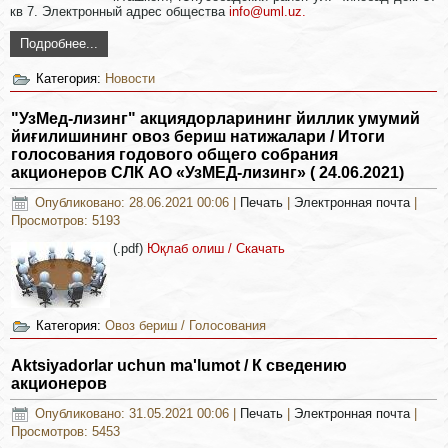
кв 7. Электронный адрес общества
info@uml.uz
.
Подробнее...
Категория:
Новости
"УзМед-лизинг" акциядорларининг йиллик умумий
йиғилишининг овоз бериш натижалари / Итоги
голосования годового общего собрания
акционеров СЛК АО «УзМЕД-лизинг» ( 24.06.2021)
Опубликовано: 28.06.2021 00:06
|
Печать
|
Электронная почта
|
Просмотров: 5193
(.pdf)
Юқлаб олиш / Скачать
Категория:
Овоз бериш / Голосования
Aktsiyadorlar uchun ma'lumot / К сведению
акционеров
Опубликовано: 31.05.2021 00:06
|
Печать
|
Электронная почта
|
Просмотров: 5453