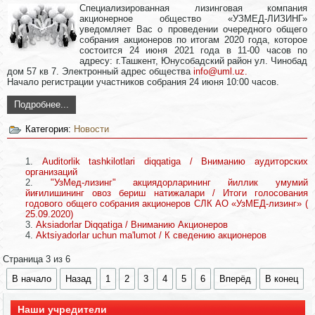
Специализированная лизинговая компания
акционерное общество «УЗМЕД-ЛИЗИНГ»
уведомляет Вас о проведении очередного общего
собрания акционеров по итогам 2020 года, которое
состоится 24 июня 2021 года в 11-00 часов по
адресу: г.Ташкент, Юнусобадский район ул. Чинобад
дом 57 кв 7. Электронный адрес общества
info@uml.uz
.
Начало регистрации участников собрания 24 июня 10:00 часов.
Подробнее...
Категория:
Новости
Auditorlik tashkilotlari diqqatiga / Вниманию аудиторских
организаций
"УзМед-лизинг" акциядорларининг йиллик умумий
йиғилишининг овоз бериш натижалари / Итоги голосования
годового общего собрания акционеров СЛК АО «УзМЕД-лизинг» (
25.09.2020)
Aksiadorlar Diqqatiga / Вниманию Акционеров
Aktsiyadorlar uchun ma'lumot / К сведению акционеров
Страница 3 из 6
В начало
Назад
1
2
3
4
5
6
Вперёд
В конец
Наши учредители