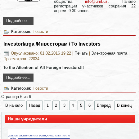
общества
info@uml.uz
. Начало
регистрации участников собрания 22
апреля 9:30 часов.
Подробнее...
Категория:
Новости
Investorlarga /Инвесторам / To Investors
Опубликовано: 01.02.2016 19:22
|
Печать
|
Электронная почта
|
Просмотров: 22034
To the Attention of All Foreign Investors!!!
Подробнее...
Категория:
Новости
Страница 6 из 6
В начало
Назад
1
2
3
4
5
6
Вперёд
В конец
Наши учредители