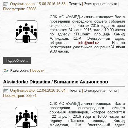
Опубликовано: 15.06.2016 16:38
|
Печать
|
Электронная почта
|
Просмотров: 23068
СЛК АО «УзМЕД-лизинг» извещает Вас о
проведении очередного общего собрания
акционеров по итогам 2015 года, которое
состоится 24 июня 2016 года в 10-00 часов
по адресу г.Ташкент, площадь Хамид
Алимджан, 11-А. Электронный адрес
общества
info@uml.uz
. Начало
регистрации участников собрания24 июня
9:30 часов.
Подробнее...
Категория:
Новости
Aksiadorlar Diqqatiga / Вниманию Акционеров
Опубликовано: 12.04.2016 16:04
|
Печать
|
Электронная почта
|
Просмотров: 22574
СЛК АО «УзМЕД-лизинг» извещает Вас о
проведении внеочередного общего
собрания акционеров, которое состоится
22 апреля 2016 года в 10-00 часов по
адресу г.Ташкент, площадь Хамид
Алимджан, 11-А. Электронный адрес