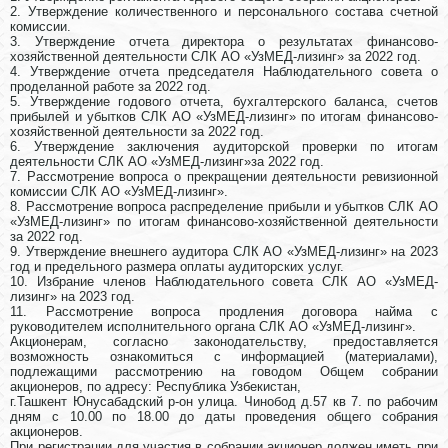
2. Утверждение количественного и персонального состава счетной
комиссии.
3. Утверждение отчета директора о результатах финансово-
хозяйственной деятельности СЛК АО «УзМЕД-лизинг» за 2022 год.
4. Утверждение отчета председателя Наблюдательного совета о
проделанной работе за 2022 год.
5. Утверждение годового отчета, бухгалтерского баланса, счетов
прибылей и убытков СЛК АО «УзМЕД-лизинг» по итогам финансово-
хозяйственной деятельности за 2022 год.
6. Утверждение заключения аудиторской проверки по итогам
деятельности СЛК АО «УзМЕД-лизинг»за 2022 год.
7. Рассмотрение вопроса о прекращении деятельности ревизионной
комиссии СЛК АО «УзМЕД-лизинг».
8. Рассмотрение вопроса распределение прибыли и убытков СЛК АО
«УзМЕД-лизинг» по итогам финансово-хозяйственной деятельности
за 2022 год.
9. Утверждение внешнего аудитора СЛК АО «УзМЕД-лизинг» на 2023
год и предельного размера оплаты аудиторских услуг.
10. Избрание членов Наблюдательного совета СЛК АО «УзМЕД-
лизинг» на 2023 год.
11. Рассмотрение вопроса продления договора найма с
руководителем исполнительного органа СЛК АО «УзМЕД-лизинг».
Акционерам, согласно законодательству, предоставляется
возможность ознакомиться с информацией (материалами),
подлежащими рассмотрению на говодом Общем собрании
акционеров, по адресу: Республика Узбекистан,
г.Ташкент Юнусабадский р-он улица. Чинобод д.57 кв 7. по рабочим
дням с 10.00 по 18.00 до даты проведения общего собрания
акционеров.
При регистрации для участия в собрании акционер должен иметь при