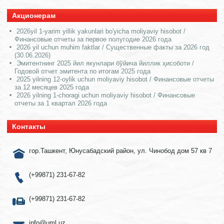
Акционерам
2026yil 1-yarim yillik yakunlari bo'yicha moliyaviy hisobot /
Финансовые отчеты за первое полугодие 2026 года
2026 yil uchun muhim faktlar / Существенные факты за 2026 год
(30.06.2026)
Эмитентнинг 2025 йил якунлари бўйича йиллик ҳисоботи /
Годовой отчет эмитента по итогам 2025 года
2025 yilning 12-oylik uchun moliyaviy hisobot / Финансовые отчеты
за 12 месяцев 2025 года
2026 yilning 1-choragi uchun moliyaviy hisobot / Финансовые
отчеты за 1 квартал 2026 года
Контакты
гор.Ташкент, Юнусабадский район, ул. Чинобод дом 57 кв 7
(+99871) 231-67-82
(+99871) 231-67-82
info@uml.uz